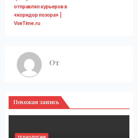
записям
отправлял курьеров в
«коридор позора» |
VseTime.ru
От
Похожая запись
ТЕХНОЛОГИИ