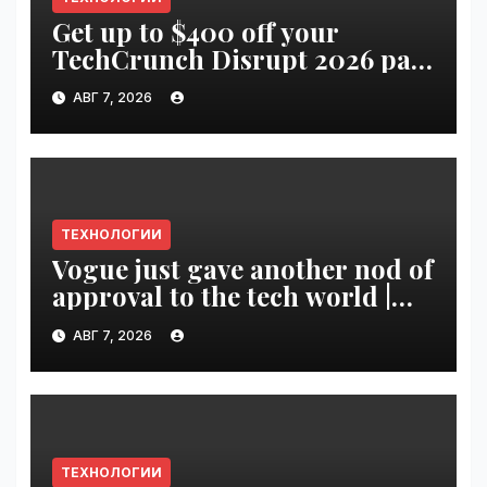
Get up to $400 off your
TechCrunch Disrupt 2026 pass
until tomorrow | VseTime.ru
АВГ 7, 2026
ТЕХНОЛОГИИ
Vogue just gave another nod of
approval to the tech world |
VseTime.ru
АВГ 7, 2026
ТЕХНОЛОГИИ