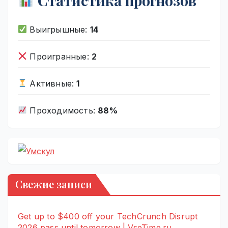
Статистика прогнозов
Выигрышные:
14
Проигранные:
2
Активные:
1
Проходимость:
88%
Свежие записи
Get up to $400 off your TechCrunch Disrupt
2026 pass until tomorrow | VseTime.ru