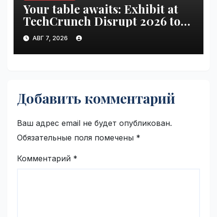
Your table awaits: Exhibit at
TechCrunch Disrupt 2026 to
be seen by thousands |
АВГ 7, 2026
VseTime.ru
Добавить комментарий
Ваш адрес email не будет опубликован.
Обязательные поля помечены
*
Комментарий
*