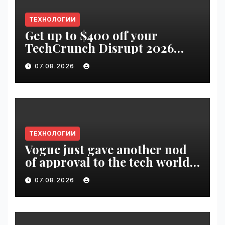
ТЕХНОЛОГИИ
Get up to $400 off your
TechCrunch Disrupt 2026
pass until tomorrow |
07.08.2026
VseTime.ru
ТЕХНОЛОГИИ
Vogue just gave another nod
of approval to the tech world |
VseTime.ru
07.08.2026