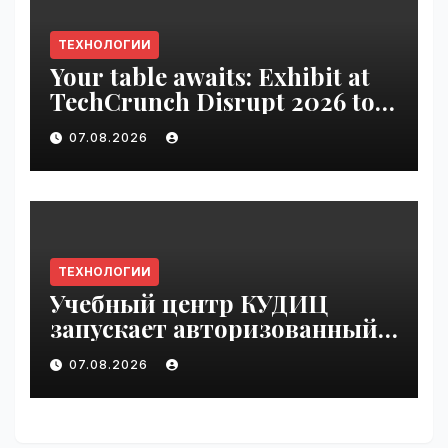
ТЕХНОЛОГИИ
Your table awaits: Exhibit at
TechCrunch Disrupt 2026 to
be seen by thousands |
07.08.2026
VseTime.ru
ТЕХНОЛОГИИ
Учебный центр КУДИЦ
запускает авторизованный
курс по
07.08.2026
администрированию Mind
Migrate#guest | VseTime.ru