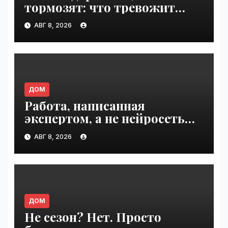
тормозят: что тревожит
россиян больше? |
АВГ 8, 2026
VseTime.ru
ДОМ
Работа, написанная
экспертом, а не нейросетью |
VseTime.ru
АВГ 8, 2026
ДОМ
Не сезон? Нет. Просто