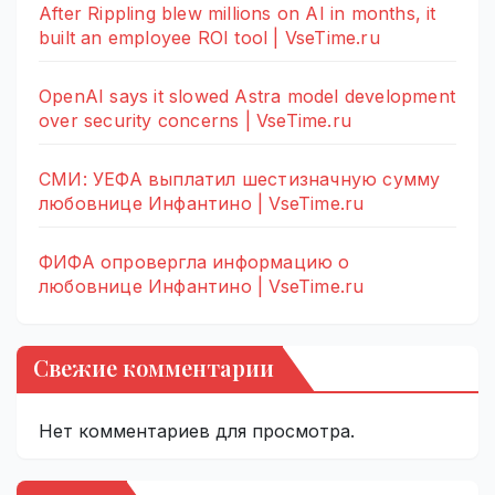
After Rippling blew millions on AI in months, it
built an employee ROI tool | VseTime.ru
OpenAI says it slowed Astra model development
over security concerns | VseTime.ru
СМИ: УЕФА выплатил шестизначную сумму
любовнице Инфантино | VseTime.ru
ФИФА опровергла информацию о
любовнице Инфантино | VseTime.ru
Свежие комментарии
Нет комментариев для просмотра.