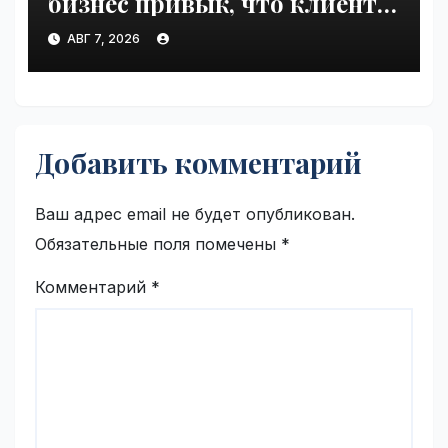
бизнес привык, что клиенты
сами приходят | VseTime.ru
АВГ 7, 2026
Добавить комментарий
Ваш адрес email не будет опубликован.
Обязательные поля помечены
*
Комментарий
*