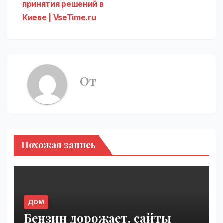
принятия решений в
Киеве | VseTime.ru
От
Похожая запись
ДОМ
Бензин дорожает, сайты