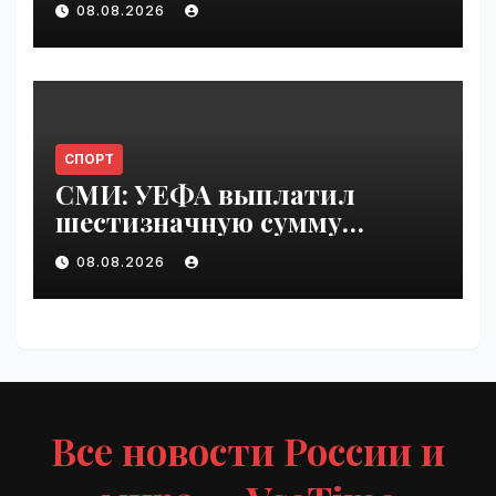
08.08.2026
СПОРТ
СМИ: УЕФА выплатил
шестизначную сумму
любовнице Инфантино |
08.08.2026
VseTime.ru
Все новости России и