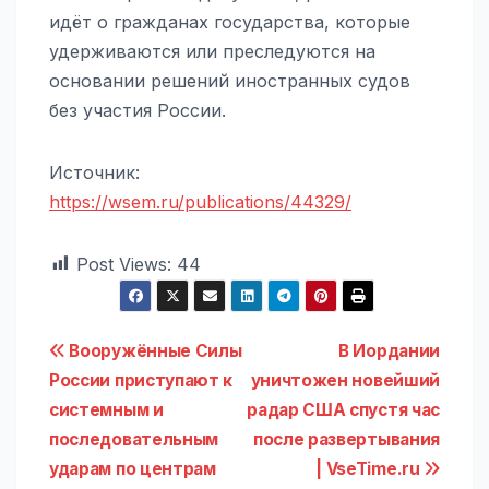
идёт о гражданах государства, которые
удерживаются или преследуются на
основании решений иностранных судов
без участия России.
Источник:
https://wsem.ru/publications/44329/
Post Views:
44
Навигация
Вооружённые Силы
В Иордании
России приступают к
уничтожен новейший
по
системным и
радар США спустя час
записям
последовательным
после развертывания
ударам по центрам
| VseTime.ru