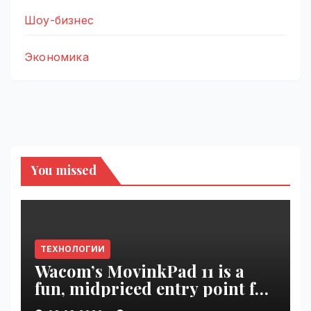
Шоу-бизнес
Экономика
You missed
ТЕХНОЛОГИИ
Wacom’s MovinkPad 11 is a
fun, midpriced entry point for
digital artists | VseTime.ru