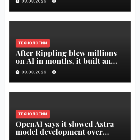
08.08.2026
ТЕХНОЛОГИИ
After Rippling blew millions
on AI in months, it built an
employee ROI tool |
08.08.2026
VseTime.ru
ТЕХНОЛОГИИ
OpenAI says it slowed Astra
model development over
security concerns | VseTime.ru