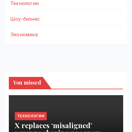
Технологии
Шоу-бизнес
Экономика
You missed
ТЕХНОЛОГИИ
X replaces ‘misaligned’