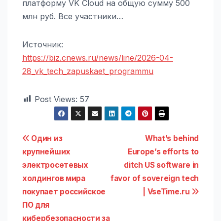
платформу VK Cloud на общую сумму 500
млн руб. Все участники…
Источник:
https://biz.cnews.ru/news/line/2026-04-
28_vk_tech_zapuskaet_programmu
Post Views:
57
Навигация
Один из
What’s behind
крупнейших
Europe’s efforts to
по
электросетевых
ditch US software in
записям
холдингов мира
favor of sovereign tech
покупает российское
| VseTime.ru
ПО для
кибербезопасности за