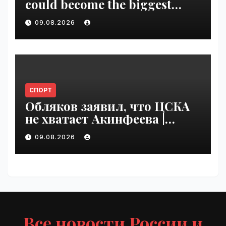
could become the biggest
climate polluter in the U.S. |
09.08.2026
VseTime.ru
СПОРТ
Обляков заявил, что ЦСКА
не хватает Акинфеева |
VseTime.ru
09.08.2026
Все новости России и