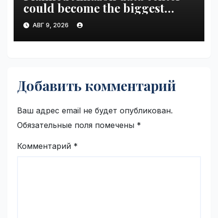
could become the biggest
climate polluter in the U.S. |
АВГ 9, 2026
VseTime.ru
Добавить комментарий
Ваш адрес email не будет опубликован.
Обязательные поля помечены
*
Комментарий
*