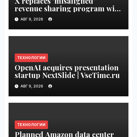
X replaces ‘misaligned’
revenue sharing program with
Original Content Rewards |
АВГ 9, 2026
VseTime.ru
ТЕХНОЛОГИИ
OpenAI acquires presentation
startup NextSlide | VseTime.ru
АВГ 9, 2026
ТЕХНОЛОГИИ
Planned Amazon data center