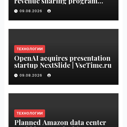
revenue sharing program
with Original Content
09.08.2026
Rewards | VseTime.ru
ТЕХНОЛОГИИ
OpenAI acquires presentation
startup NextSlide | VseTime.ru
09.08.2026
ТЕХНОЛОГИИ
Planned Amazon data center