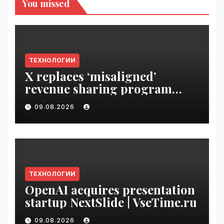
You missed
ТЕХНОЛОГИИ
X replaces ‘misaligned’
revenue sharing program
with Original Content
09.08.2026
Rewards | VseTime.ru
ТЕХНОЛОГИИ
OpenAI acquires presentation
startup NextSlide | VseTime.ru
09.08.2026