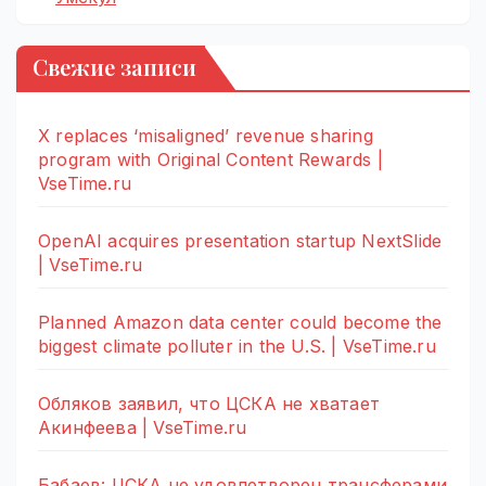
Свежие записи
X replaces ‘misaligned’ revenue sharing
program with Original Content Rewards |
VseTime.ru
OpenAI acquires presentation startup NextSlide
| VseTime.ru
Planned Amazon data center could become the
biggest climate polluter in the U.S. | VseTime.ru
Обляков заявил, что ЦСКА не хватает
Акинфеева | VseTime.ru
Бабаев: ЦСКА не удовлетворен трансферами