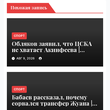
Похожая запись
СПОРТ
Обляков заявил, что ЦСКА
не хватает Акинфеева |
VseTime.ru
АВГ 9, 2026
СПОРТ
Бабаев рассказал, почему
сорвался трансфер Жуана |
VseTime.ru