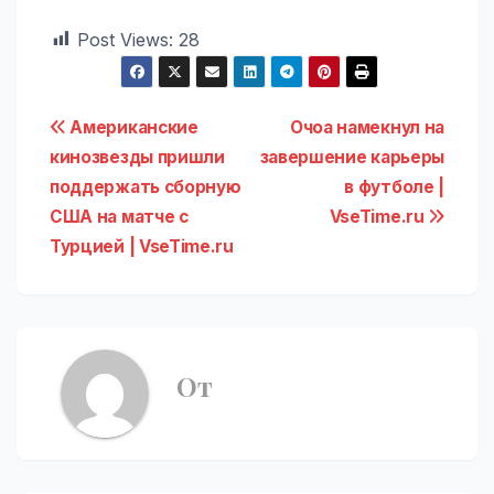
Post Views:
28
Навигация
Американские
Очоа намекнул на
кинозвезды пришли
завершение карьеры
по
поддержать сборную
в футболе |
записям
США на матче с
VseTime.ru
Турцией | VseTime.ru
От