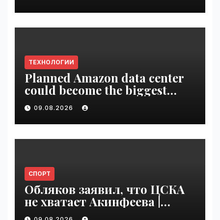
ТЕХНОЛОГИИ
Planned Amazon data center
could become the biggest
climate polluter in the U.S. |
09.08.2026
VseTime.ru
СПОРТ
Обляков заявил, что ЦСКА
не хватает Акинфеева |
VseTime.ru
09.08.2026