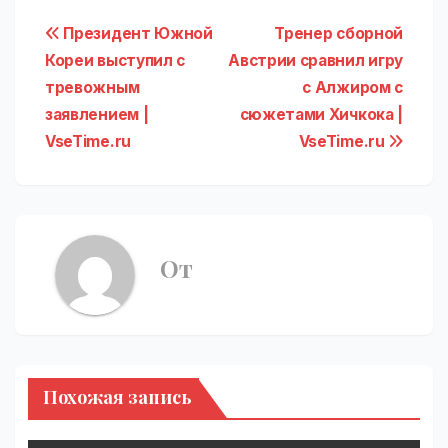
Навигация
Президент Южной
Тренер сборной
Кореи выступил с
Австрии сравнил игру
по
тревожным
с Алжиром с
записям
заявлением |
сюжетами Хичкока |
VseTime.ru
VseTime.ru
От
Похожая запись