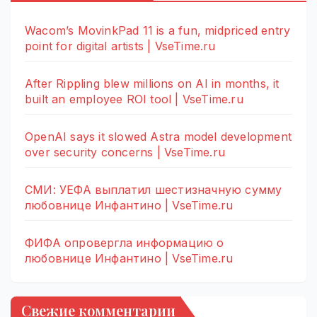
Wacom’s MovinkPad 11 is a fun, midpriced entry
point for digital artists | VseTime.ru
After Rippling blew millions on AI in months, it
built an employee ROI tool | VseTime.ru
OpenAI says it slowed Astra model development
over security concerns | VseTime.ru
СМИ: УЕФА выплатил шестизначную сумму
любовнице Инфантино | VseTime.ru
ФИФА опровергла информацию о
любовнице Инфантино | VseTime.ru
Свежие комментарии