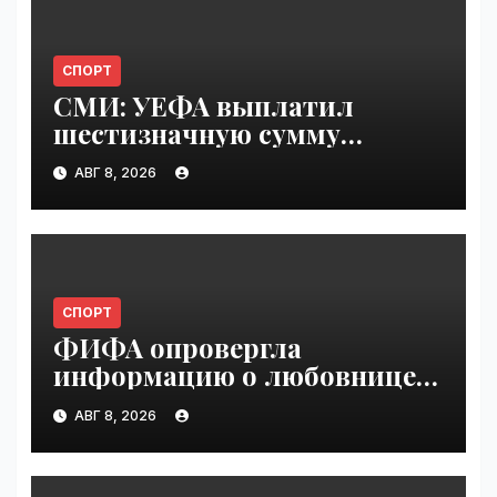
СПОРТ
СМИ: УЕФА выплатил
шестизначную сумму
любовнице Инфантино |
АВГ 8, 2026
VseTime.ru
СПОРТ
ФИФА опровергла
информацию о любовнице
Инфантино | VseTime.ru
АВГ 8, 2026