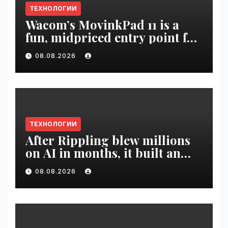
ТЕХНОЛОГИИ
Wacom’s MovinkPad 11 is a
fun, midpriced entry point for
digital artists | VseTime.ru
08.08.2026
ТЕХНОЛОГИИ
After Rippling blew millions
on AI in months, it built an
employee ROI tool |
08.08.2026
VseTime.ru