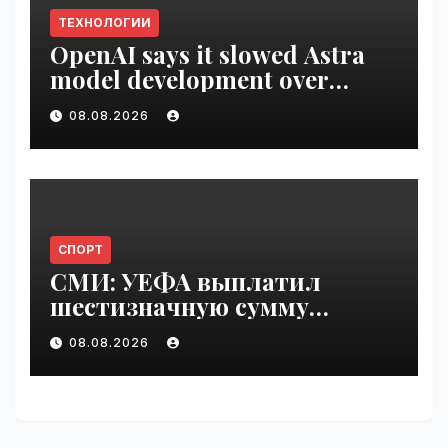
ТЕХНОЛОГИИ
OpenAI says it slowed Astra
model development over
security concerns | VseTime.ru
08.08.2026
СПОРТ
СМИ: УЕФА выплатил
шестизначную сумму
любовнице Инфантино |
08.08.2026
VseTime.ru