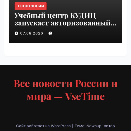
ТЕХНОЛОГИИ
Учебный центр КУДИЦ
запускает авторизованный
курс по
07.08.2026
администрированию Mind
Migrate#guest | VseTime.ru
Все новости России и
мира — VseTime
Сайт работает на WordPress
|
Тема: Newsup, автор