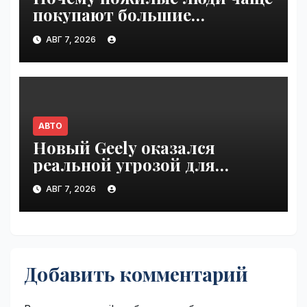
покупают большие
внедорожники, чем
АВГ 7, 2026
молодёжь | VseTime.ru
АВТО
Новый Geely оказался
реальной угрозой для
Volkswagen Polo в Германии |
АВГ 7, 2026
VseTime.ru
Добавить комментарий