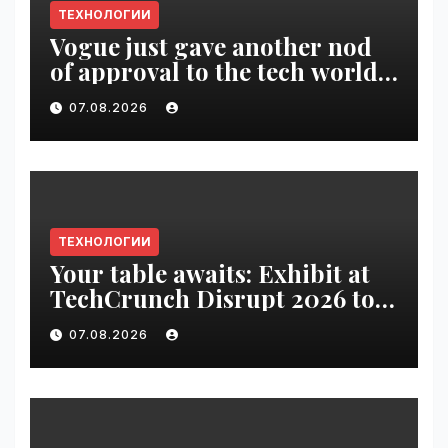
ТЕХНОЛОГИИ
Vogue just gave another nod
of approval to the tech world |
VseTime.ru
07.08.2026
ТЕХНОЛОГИИ
Your table awaits: Exhibit at
TechCrunch Disrupt 2026 to
be seen by thousands |
07.08.2026
VseTime.ru