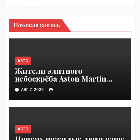
Похожая запись
АВТО
Жители элитного
небоскрёба Aston Martin
пожаловались на трещины
АВГ 7, 2026
в стенах | VseTime.ru
АВТО
Почему пожилые люди чаще