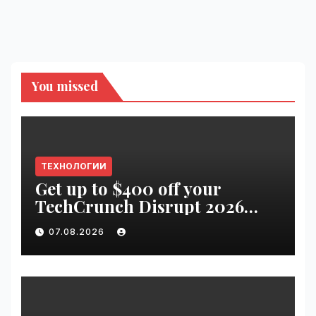
You missed
ТЕХНОЛОГИИ
Get up to $400 off your
TechCrunch Disrupt 2026
pass until tomorrow |
07.08.2026
VseTime.ru