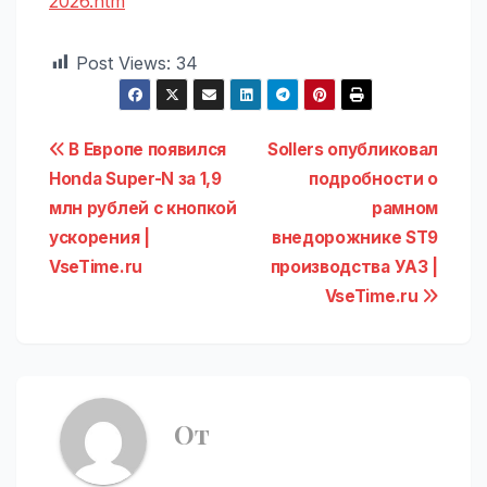
2026.htm
Post Views:
34
Навигация
В Европе появился
Sollers опубликовал
Honda Super-N за 1,9
подробности о
по
млн рублей с кнопкой
рамном
записям
ускорения |
внедорожнике ST9
VseTime.ru
производства УАЗ |
VseTime.ru
От