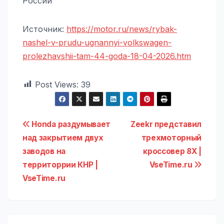
России
Источник:
https://motor.ru/news/rybak-
nashel-v-prudu-ugnannyi-volkswagen-
prolezhavshii-tam-44-goda-18-04-2026.htm
Post Views:
39
Навигация
Honda раздумывает
Zeekr представил
над закрытием двух
трехмоторный
по
заводов на
кроссовер 8X |
записям
территоррии КНР |
VseTime.ru
VseTime.ru