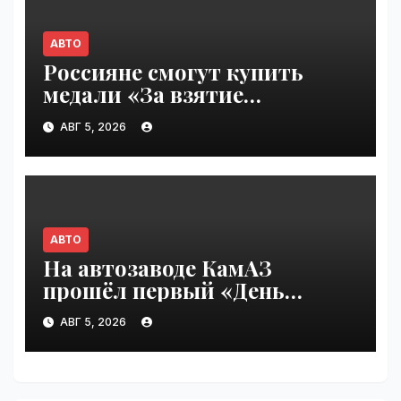
АВТО
Россияне смогут купить
медали «За взятие
бензоколонки 2026» |
АВГ 5, 2026
VseTime.ru
АВТО
На автозаводе КамАЗ
прошёл первый «День
шаурмы» | VseTime.ru
АВГ 5, 2026