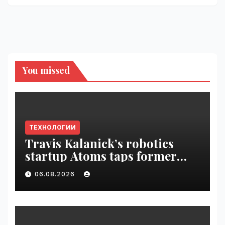
You missed
ТЕХНОЛОГИИ
Travis Kalanick’s robotics
startup Atoms taps former
Uber finance chief as CFO |
06.08.2026
VseTime.ru