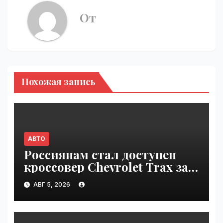
От
Похожая запись
АВТО
Россиянам стал доступен
кроссовер Chevrolet Trax за
1,6 млн рублей | VseTime.ru
АВГ 5, 2026