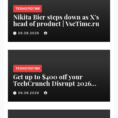
ТЕХНОЛОГИИ
Nikita Bier steps down as X’s
head of product | VseTime.ru
06.08.2026
ТЕХНОЛОГИИ
Get up to $400 off your
TechCrunch Disrupt 2026
pass until Friday | VseTime.ru
06.08.2026