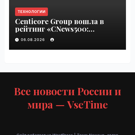
ТЕХНОЛОГИИ
Centicore Group вошла в
рейтинг «CNews500:
Крупнейшие ИТ-компании
06.08.2026
России» | VseTime.ru
Все новости России и
мира — VseTime