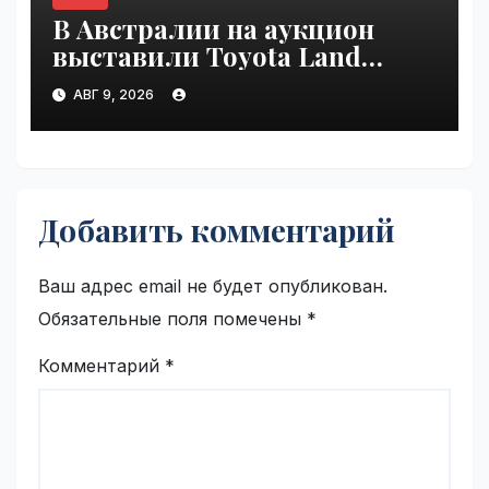
В Австралии на аукцион
выставили Toyota Land
Cruiser 200, проехавший 1
АВГ 9, 2026
млн км | VseTime.ru
Добавить комментарий
Ваш адрес email не будет опубликован.
Обязательные поля помечены
*
Комментарий
*