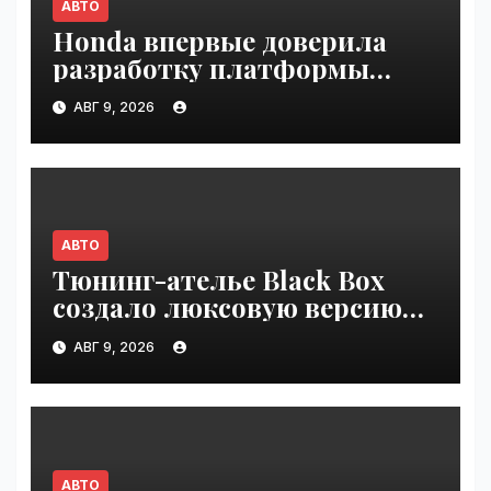
АВТО
Honda впервые доверила
разработку платформы
индийской компании Tata
АВГ 9, 2026
Technologies | VseTime.ru
АВТО
Тюнинг-ателье Black Box
создало люксовую версию
Land Cruiser 70 | VseTime.ru
АВГ 9, 2026
АВТО