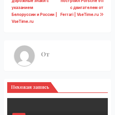
дорожные знаки с
построил Porsche 911
по
указанием
с двигателем от
записям
Белоруссии и России |
Ferrari | VseTime.ru
VseTime.ru
От
Похожая запись