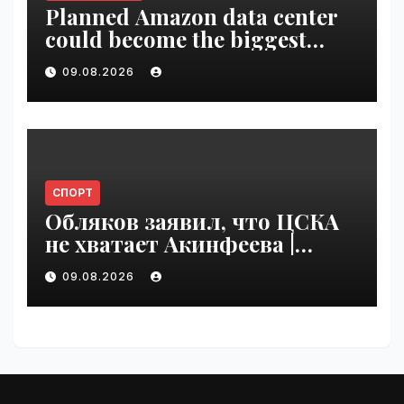
Planned Amazon data center
could become the biggest
climate polluter in the U.S. |
09.08.2026
VseTime.ru
СПОРТ
Обляков заявил, что ЦСКА
не хватает Акинфеева |
VseTime.ru
09.08.2026