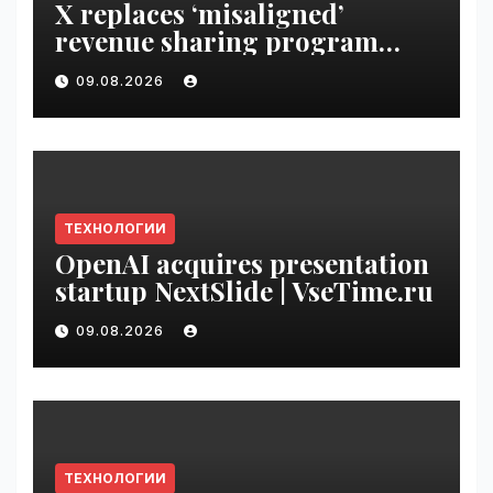
X replaces ‘misaligned’
revenue sharing program
with Original Content
09.08.2026
Rewards | VseTime.ru
ТЕХНОЛОГИИ
OpenAI acquires presentation
startup NextSlide | VseTime.ru
09.08.2026
ТЕХНОЛОГИИ