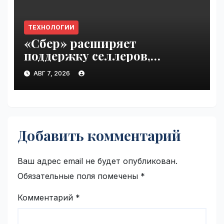
ТЕХНОЛОГИИ
«Сбер» расширяет
поддержку селлеров,
пострадавших от
АВГ 7, 2026
инцидентов на складах
Wildberries | VseTime.ru
Добавить комментарий
Ваш адрес email не будет опубликован.
Обязательные поля помечены
*
Комментарий
*