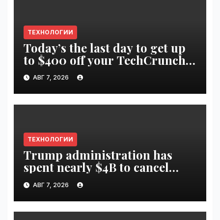
ТЕХНОЛОГИИ
Today’s the last day to get up
to $400 off your TechCrunch
Disrupt 2026 ticket |
АВГ 7, 2026
VseTime.ru
ТЕХНОЛОГИИ
Trump administration has
spent nearly $4B to cancel
offshore wind farms |
АВГ 7, 2026
VseTime.ru