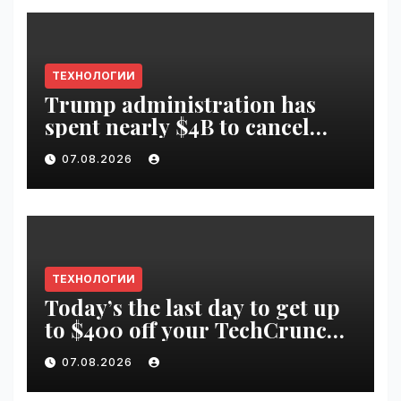
ТЕХНОЛОГИИ
Trump administration has
spent nearly $4B to cancel
offshore wind farms |
07.08.2026
VseTime.ru
ТЕХНОЛОГИИ
Today’s the last day to get up
to $400 off your TechCrunch
Disrupt 2026 ticket |
07.08.2026
VseTime.ru