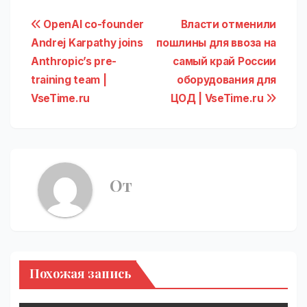
Навигация
OpenAI co-founder
Власти отменили
Andrej Karpathy joins
пошлины для ввоза на
по
Anthropic’s pre-
самый край России
записям
training team |
оборудования для
VseTime.ru
ЦОД | VseTime.ru
От
Похожая запись