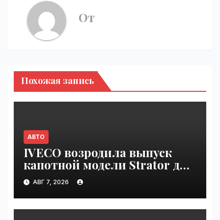
От
Похожая запись
АВТО
IVECO возродила выпуск
капотной модели Strator для
Европы | VseTime.ru
АВГ 7, 2026