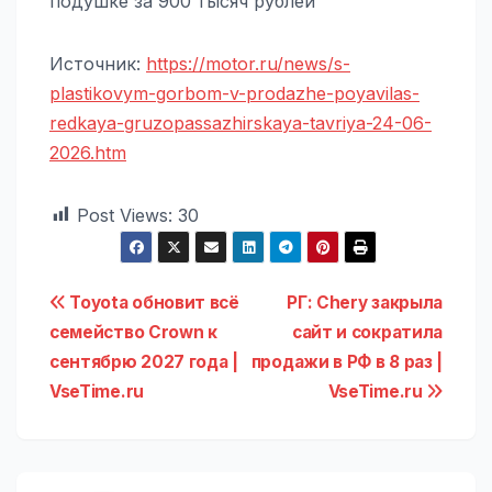
подушке за 900 тысяч рублей
Источник:
https://motor.ru/news/s-
plastikovym-gorbom-v-prodazhe-poyavilas-
redkaya-gruzopassazhirskaya-tavriya-24-06-
2026.htm
Post Views:
30
Навигация
Toyota обновит всё
РГ: Chery закрыла
семейство Crown к
сайт и сократила
по
сентябрю 2027 года |
продажи в РФ в 8 раз |
записям
VseTime.ru
VseTime.ru