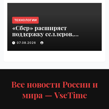
ТЕХНОЛОГИИ
«Сбер» расширяет
поддержку селлеров,
пострадавших от
07.08.2026
инцидентов на складах
Wildberries | VseTime.ru
Все новости России и
мира — VseTime