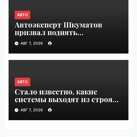
АВТО
Автоэксперт Шкуматов
призвал поднять
разрешённую скорость на
АВГ 7, 2026
дорогах России | VseTime.ru
АВТО
Стало известно, какие
системы выходят из строя
при 100°C под капотом |
АВГ 7, 2026
VseTime.ru