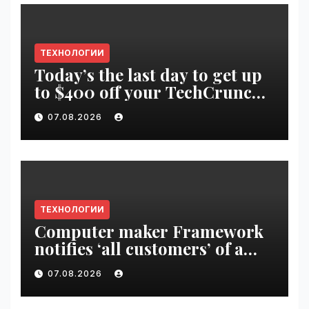
ТЕХНОЛОГИИ
Today’s the last day to get up
to $400 off your TechCrunch
Disrupt 2026 ticket |
07.08.2026
VseTime.ru
ТЕХНОЛОГИИ
Computer maker Framework
notifies ‘all customers’ of a
data breach | VseTime.ru
07.08.2026