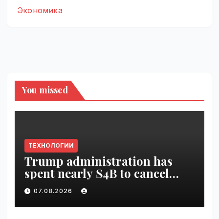
Экономика
You missed
ТЕХНОЛОГИИ
Trump administration has
spent nearly $4B to cancel
offshore wind farms |
07.08.2026
VseTime.ru