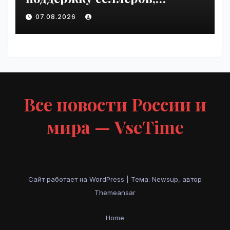
пострадавших от
07.08.2026
инцидентов на складах
Wildberries | VseTime.ru
Все новости России и
мира — VseTime
Сайт работает на WordPress
|
Тема: Newsup, автор
Themeansar
Home