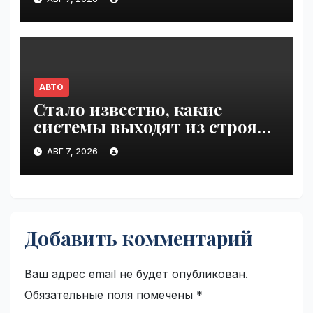
дорогах России | VseTime.ru
АВТО
Стало известно, какие
системы выходят из строя
при 100°C под капотом |
АВГ 7, 2026
VseTime.ru
Добавить комментарий
Ваш адрес email не будет опубликован.
Обязательные поля помечены
*