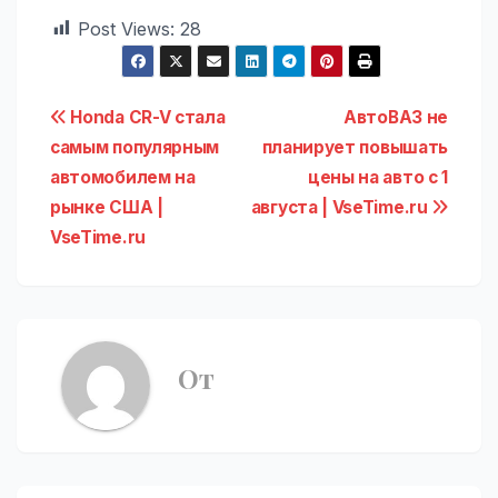
Post Views:
28
Навигация
Honda CR-V стала
АвтоВАЗ не
самым популярным
планирует повышать
по
автомобилем на
цены на авто с 1
записям
рынке США |
августа | VseTime.ru
VseTime.ru
От