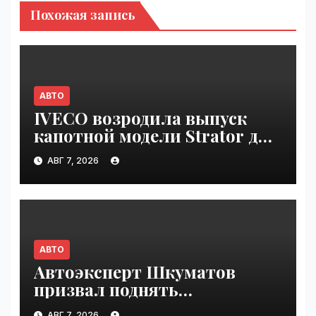
Похожая запись
АВТО
IVECO возродила выпуск
капотной модели Strator для
Европы | VseTime.ru
АВГ 7, 2026
АВТО
Автоэксперт Шкуматов
призвал поднять
разрешённую скорость на
АВГ 7, 2026