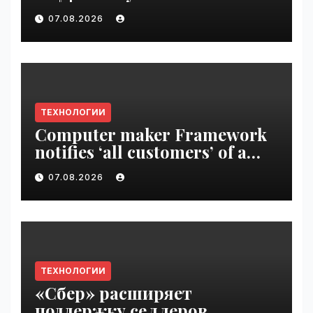
Disrupt 2026 ticket |
07.08.2026
VseTime.ru
ТЕХНОЛОГИИ
Computer maker Framework
notifies ‘all customers’ of a
data breach | VseTime.ru
07.08.2026
ТЕХНОЛОГИИ
«Сбер» расширяет
поддержку селлеров,