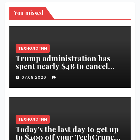
You missed
ТЕХНОЛОГИИ
Trump administration has
spent nearly $4B to cancel
offshore wind farms |
07.08.2026
VseTime.ru
ТЕХНОЛОГИИ
Today’s the last day to get up
to $400 off your TechCrunch