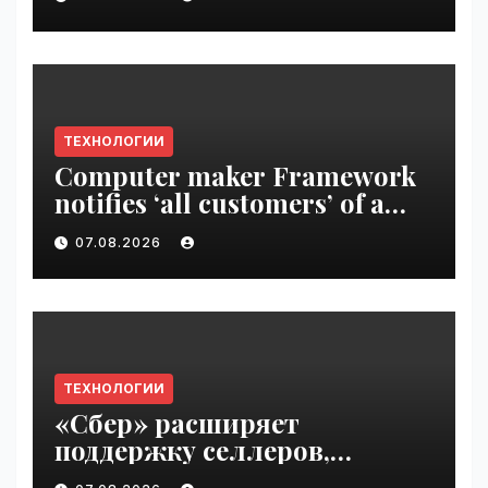
VseTime.ru
ТЕХНОЛОГИИ
Computer maker Framework
notifies ‘all customers’ of a
data breach | VseTime.ru
07.08.2026
ТЕХНОЛОГИИ
«Сбер» расширяет
поддержку селлеров,
пострадавших от