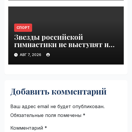
СПОРТ
Звезды российской
гимнастики не выступят на
ЧЕ из-за отказа в визах |
АВГ 7, 2026
VseTime.ru
Добавить комментарий
Ваш адрес email не будет опубликован.
Обязательные поля помечены
*
Комментарий
*