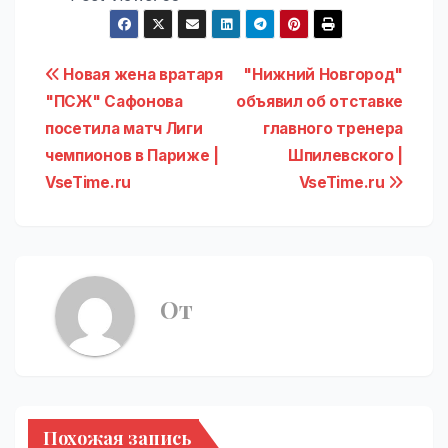
Навигация
Новая жена вратаря
"Нижний Новгород"
"ПСЖ" Сафонова
объявил об отставке
по
посетила матч Лиги
главного тренера
записям
чемпионов в Париже |
Шпилевского |
VseTime.ru
VseTime.ru
От
Похожая запись