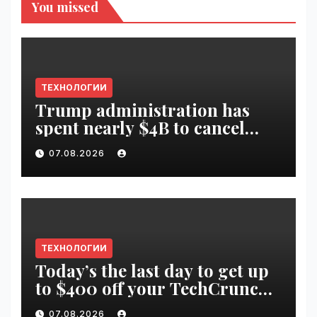
You missed
ТЕХНОЛОГИИ
Trump administration has
spent nearly $4B to cancel
offshore wind farms |
07.08.2026
VseTime.ru
ТЕХНОЛОГИИ
Today’s the last day to get up
to $400 off your TechCrunch
Disrupt 2026 ticket |
07.08.2026