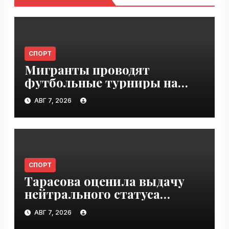
СПОРТ
Мигранты проводят
футбольные турниры на
пляже в Сеуте | VseTime.ru
АВГ 7, 2026
СПОРТ
Тарасова оценила выдачу
нейтрального статуса
Валиевой и Трусовой |
АВГ 7, 2026
VseTime.ru