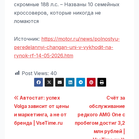
скромные 188 л.с. – Названы 10 семейных
кроссоверов, которые никогда не
ломаются
Источник:
https://motor.ru/news/polnostyu-
peredelannyi-changan-uni-v-vykhodit-na-
rynok-rf-14-05-2026.htm
Post Views:
40
Навигация
Автостат: успех
Счёт за
Volga зависит от цены
обслуживание
по
и маркетинга, а не от
редкого AMG One с
записям
бренда | VseTime.ru
пробегом достиг 3,2
млн рублей |