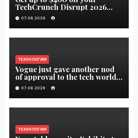
TechCrunch Disrupt 2026
pass until tomorrow |
07.08.2026
VseTime.ru
ТЕХНОЛОГИИ
Vogue just gave another nod
of approval to the tech world |
VseTime.ru
07.08.2026
ТЕХНОЛОГИИ