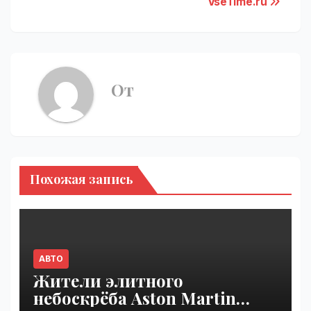
VseTime.ru
От
Похожая запись
АВТО
Жители элитного
небоскрёба Aston Martin