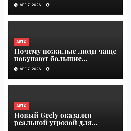
пожаловались на трещины
АВГ 7, 2026
в стенах | VseTime.ru
АВТО
Почему пожилые люди чаще
покупают большие
внедорожники, чем
АВГ 7, 2026
молодёжь | VseTime.ru
АВТО
Новый Geely оказался
реальной угрозой для
Volkswagen Polo в Германии |