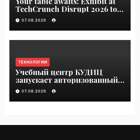
Your table awaits: Exhibit at
TechCrunch Disrupt 2026 to
be seen by thousands |
07.08.2026
VseTime.ru
ТЕХНОЛОГИИ
Учебный центр КУДИЦ
запускает авторизованный
курс по
07.08.2026
администрированию Mind
Migrate#guest | VseTime.ru