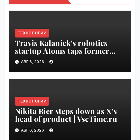
ТЕХНОЛОГИИ
Travis Kalanick’s robotics
startup Atoms taps former
Uber finance chief as CFO |
АВГ 6, 2026
VseTime.ru
ТЕХНОЛОГИИ
Nikita Bier steps down as X’s
head of product | VseTime.ru
АВГ 6, 2026