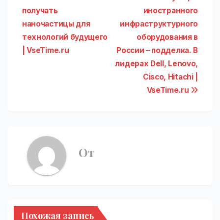
по
получать
иностранного
записям
наночастицы для
инфраструктурного
технологий будущего
оборудования в
| VseTime.ru
России – подделка. В
лидерах Dell, Lenovo,
Cisco, Hitachi |
VseTime.ru
От
Похожая запись