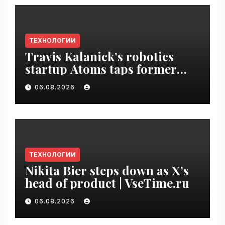
ТЕХНОЛОГИИ
Travis Kalanick’s robotics
startup Atoms taps former
Uber finance chief as CFO |
06.08.2026
VseTime.ru
ТЕХНОЛОГИИ
Nikita Bier steps down as X’s
head of product | VseTime.ru
06.08.2026