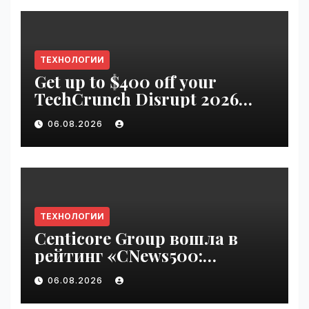
ТЕХНОЛОГИИ
Get up to $400 off your
TechCrunch Disrupt 2026
pass until Friday | VseTime.ru
06.08.2026
ТЕХНОЛОГИИ
Centicore Group вошла в
рейтинг «CNews500:
Крупнейшие ИТ-компании
06.08.2026
России» | VseTime.ru