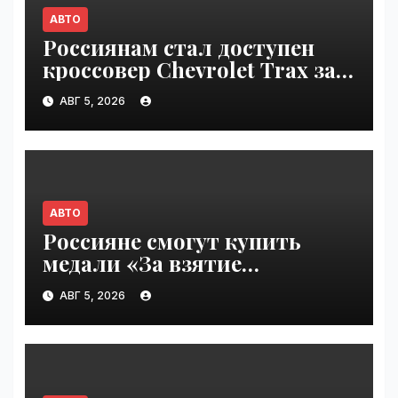
АВТО
Россиянам стал доступен
кроссовер Chevrolet Trax за
1,6 млн рублей | VseTime.ru
АВГ 5, 2026
АВТО
Россияне смогут купить
медали «За взятие
бензоколонки 2026» |
АВГ 5, 2026
VseTime.ru