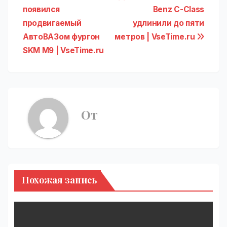
появился
Benz C-Class
по
продвигаемый
удлинили до пяти
записям
АвтоВАЗом фургон
метров | VseTime.ru
SKM M9 | VseTime.ru
От
Похожая запись