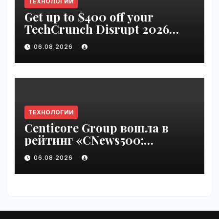
ТЕХНОЛОГИИ
Get up to $400 off your
TechCrunch Disrupt 2026
pass until Friday | VseTime.ru
06.08.2026
ТЕХНОЛОГИИ
Centicore Group вошла в
рейтинг «CNews500:
Крупнейшие ИТ-компании
06.08.2026
России» | VseTime.ru