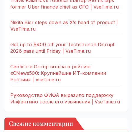
Travis Kalanick’s robotics startup Atoms taps
former Uber finance chief as CFO | VseTime.ru
Nikita Bier steps down as X’s head of product |
VseTime.ru
Get up to $400 off your TechCrunch Disrupt
2026 pass until Friday | VseTime.ru
Centicore Group вошла в рейтинг
«CNews500: Крупнейшие ИТ-компании
России» | VseTime.ru
Руководство ФИФА выразило поддержку
Инфантино после его извинения | VseTime.ru
Свежие комментарии