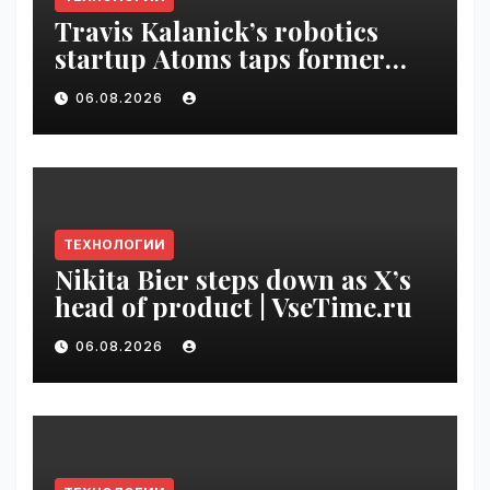
Travis Kalanick’s robotics
startup Atoms taps former
Uber finance chief as CFO |
06.08.2026
VseTime.ru
ТЕХНОЛОГИИ
Nikita Bier steps down as X’s
head of product | VseTime.ru
06.08.2026