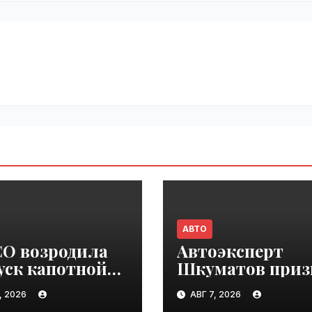
АВТО
CO возродила
Автоэксперт
уск капотной
Шкуматов приз
ли Strator для
поднять
, 2026
АВГ 7, 2026
пы |
разрешённую