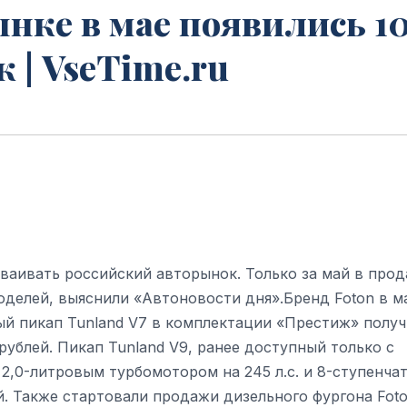
ынке в мае появились 1
 | VseTime.ru
аивать российский авторынок. Только за май в про
оделей, выяснили «Автоновости дня».Бренд Foton в м
ый пикап Tunland V7 в комплектации «Престиж» получ
рублей. Пикап Tunland V9, ранее доступный только с
2,0-литровым турбомотором на 245 л.с. и 8-ступенча
й. Также стартовали продажи дизельного фургона Fot