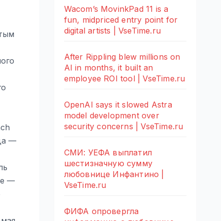
Wacom’s MovinkPad 11 is a
fun, midpriced entry point for
digital artists | VseTime.ru
атым
After Rippling blew millions on
лого
AI in months, it built an
employee ROI tool | VseTime.ru
го
OpenAI says it slowed Astra
model development over
security concerns | VseTime.ru
ach
да —
СМИ: УЕФА выплатил
шестизначную сумму
ль
любовнице Инфантино |
ке —
VseTime.ru
е
ФИФА опровергла
 мая