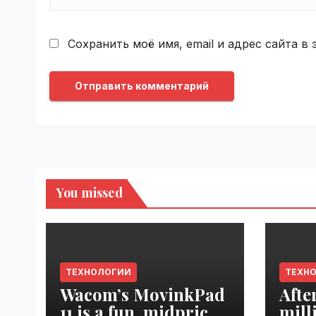
Сохранить моё имя, email и адрес сайта 
You missed
ТЕХНОЛОГИИ
ТЕХН
Wacom’s MovinkPad
Afte
11 is a fun, midpriced
mill