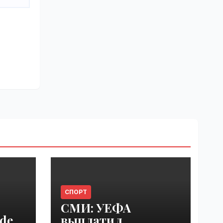
СПОРТ
СМИ: УЕФА
del
выплатил