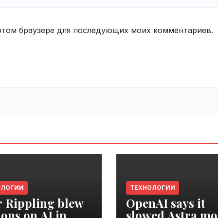
в этом браузере для последующих моих комментариев.
ОЛОГИИ
ТЕХНОЛОГИИ
r Rippling blew
OpenAI says it
ions on AI in
slowed Astra mo