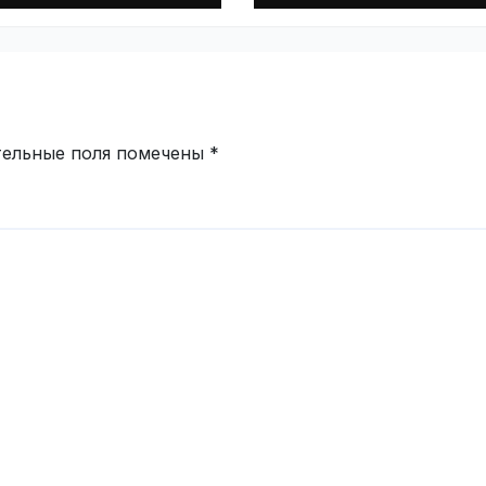
ime.ru
скорость на
дорогах России 
VseTime.ru
тельные поля помечены
*