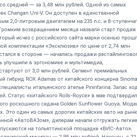
 со средней — за 3,48 млн рублей. Одной из самых
ек Changan Uni-V. Он доступен в единственной
ым 2,0-литровым двигателем на 235 л.с. и 8-ступенч
. Громким возвращением месяца назвали старт продаж
оторый исчез с российского сайта марки осенью прош
ной комплектации «Эксклюзив» по цене от 2,74 млн
 остался в стороне — начались продажи рестайлингово
ь улучшили в эргономике и мультимедиа,
стартуют от 3,0 млн рублей. Сегмент премиальных
й гибрид ROX Adamas от китайского концерна Sinom
специалисты итальянского ателье Pininfarina. Запас хо
лей. Статус «китайского Rolls-Royce» в мае подтвердил
ого роскошного седана Golden Sunflower Guoya. Моде
х. Это один из самых дорогих китайских авто на рын
данной «АвтоВАЗом», дилерам начали отгружать легки
пускаются на тольяттинской площадке «ВИС-Авто».
ссажирский минивэн — 2,95 млн рублей. Наконец, с 22