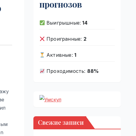
прогнозов
0
Выигрышные:
14
Проигранные:
2
Активные:
1
Проходимость:
88%
дажу
ае
ил
Свежие записи
тым
on