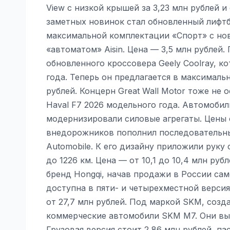
View с низкой крышей за 3,23 млн рублей и
заметных новинок стал обновленный лифтб
максимальной комплектации «Спорт» с нов
«автоматом» Aisin. Цена — 3,5 млн рублей
обновленного кроссовера Geely Coolray, к
года. Теперь он предлагается в максималь
рублей. Концерн Great Wall Motor тоже не
Haval F7 2026 модельного года. Автомобил
модернизировали силовые агрегаты. Цены 
внедорожников пополнил последовательны
Automobile. К его дизайну приложили руку 
до 1226 км. Цена — от 10,1 до 10,4 млн руб
бренд Hongqi, начав продажи в России сам
доступна в пяти- и четырехместной версия
от 27,7 млн рублей. Под маркой SKM, соз
коммерческие автомобили SKM M7. Они вы
Грузовая версия стоит 2,86 млн рублей, па