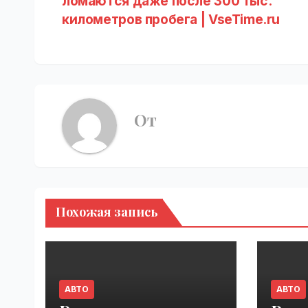
ломаются даже после 300 тыс.
по
километров пробега | VseTime.ru
записям
От
Похожая запись
АВТО
АВТО