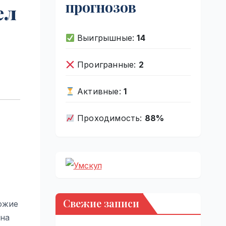
прогнозов
ел
Выигрышные:
14
Проигранные:
2
Активные:
1
Проходимость:
88%
Свежие записи
ожие
 на