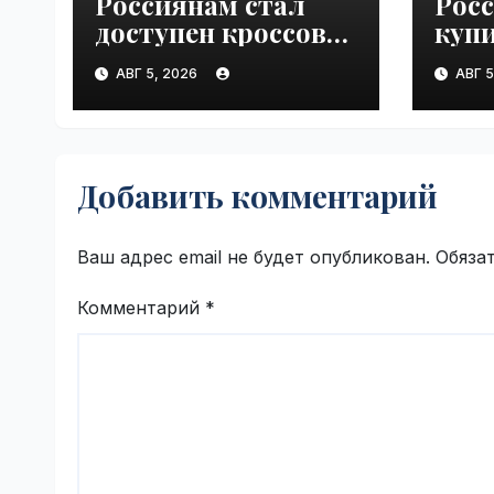
Россиянам стал
Росс
доступен кроссовер
куп
Chevrolet Trax за 1,6
«За 
АВГ 5, 2026
АВГ 5
млн рублей |
бен
VseTime.ru
2026
Добавить комментарий
Ваш адрес email не будет опубликован.
Обяза
Комментарий
*