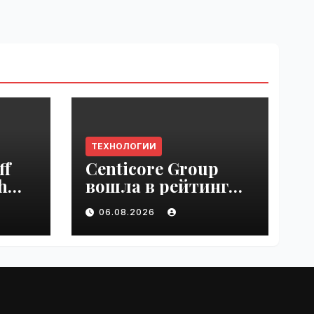
ТЕХНОЛОГИИ
ff
Centicore Group
h
вошла в рейтинг
ss
«CNews500:
06.08.2026
Крупнейшие ИТ-
компании России» |
VseTime.ru