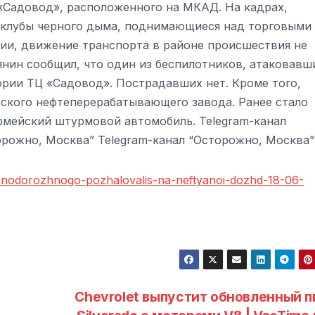
«Садовод», расположенного на МКАД. На кадрах,
е клубы черного дыма, поднимающиеся над торговыми
ии, движение транспорта в районе происшествия не
янин сообщил, что один из беспилотников, атаковавш
тории ТЦ «Садовод». Пострадавших нет. Кроме того,
ского нефтеперерабатывающего завода. Ранее стало
армейский штурмовой автомобиль. Telegram-канал
орожно, Москва” Telegram-канал “Осторожно, Москва”
leznodorozhnogo-pozhalovalis-na-neftyanoi-dozhd-18-06-
Chevrolet выпустит обновленный п