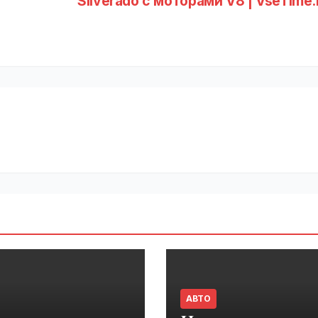
Silverado с моторами V8 | VseTime
АВТО