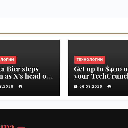
ОЛОГИИ
ТЕХНОЛОГИИ
ta Bier steps
Get up to $400 o
 as X’s head of
your TechCrunc
uct | VseTime.ru
Disrupt 2026 pa
08.2026
06.08.2026
until Friday |
VseTime.ru
ира —