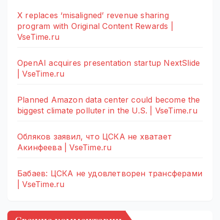
X replaces ‘misaligned’ revenue sharing
program with Original Content Rewards |
VseTime.ru
OpenAI acquires presentation startup NextSlide
| VseTime.ru
Planned Amazon data center could become the
biggest climate polluter in the U.S. | VseTime.ru
Обляков заявил, что ЦСКА не хватает
Акинфеева | VseTime.ru
Бабаев: ЦСКА не удовлетворен трансферами
| VseTime.ru