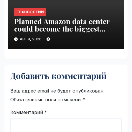
ТЕХНОЛОГИИ
Planned Amazon data center
could become the biggest
climate polluter in the U.S. |
АВГ 9, 2026
VseTime.ru
Добавить комментарий
Ваш адрес email не будет опубликован.
Обязательные поля помечены
*
Комментарий
*