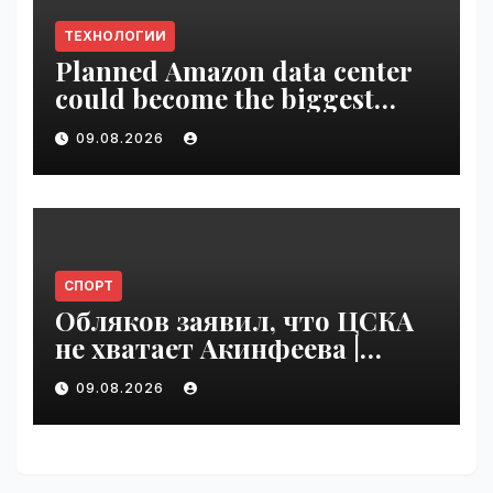
ТЕХНОЛОГИИ
Planned Amazon data center
could become the biggest
climate polluter in the U.S. |
09.08.2026
VseTime.ru
СПОРТ
Обляков заявил, что ЦСКА
не хватает Акинфеева |
VseTime.ru
09.08.2026