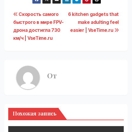
Навигация
Скорость самого
6 kitchen gadgets that
быстрого в мире FPV-
make adulting feel
по
дрона достигла 730
easier | VseTime.ru
записям
км/ч | VseTime.ru
От
Похожая запись