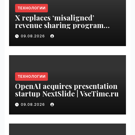
ТЕХНОЛОГИИ
X replaces ‘misaligned’
revenue sharing program
with Original Content
09.08.2026
Rewards | VseTime.ru
ТЕХНОЛОГИИ
OpenAI acquires presentation
startup NextSlide | VseTime.ru
09.08.2026