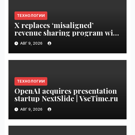
ТЕХНОЛОГИИ
X replaces ‘misaligned’
revenue sharing program with
Original Content Rewards |
АВГ 9, 2026
VseTime.ru
ТЕХНОЛОГИИ
OpenAI acquires presentation
startup NextSlide | VseTime.ru
АВГ 9, 2026