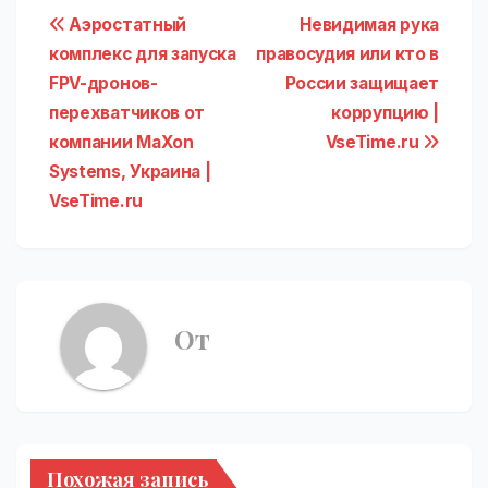
Навигация
Аэростатный
Невидимая рука
комплекс для запуска
правосудия или кто в
по
FPV-дронов-
России защищает
записям
перехватчиков от
коррупцию |
компании MaXon
VseTime.ru
Systems, Украина |
VseTime.ru
От
Похожая запись