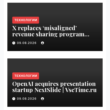
ТЕХНОЛОГИИ
X replaces ‘misaligned’
revenue sharing program
with Original Content
09.08.2026
Rewards | VseTime.ru
ТЕХНОЛОГИИ
OpenAI acquires presentation
startup NextSlide | VseTime.ru
09.08.2026