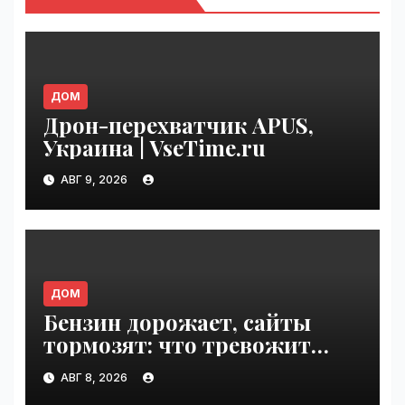
ДОМ
Дрон-перехватчик APUS,
Украина | VseTime.ru
АВГ 9, 2026
ДОМ
Бензин дорожает, сайты
тормозят: что тревожит
россиян больше? |
АВГ 8, 2026
VseTime.ru