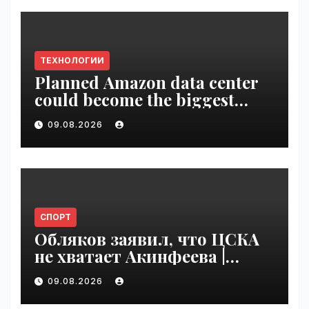
ТЕХНОЛОГИИ
Planned Amazon data center
could become the biggest
climate polluter in the U.S. |
09.08.2026
VseTime.ru
СПОРТ
Обляков заявил, что ЦСКА
не хватает Акинфеева |
VseTime.ru
09.08.2026