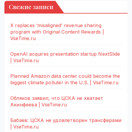
Свежие записи
X replaces ‘misaligned’ revenue sharing
program with Original Content Rewards |
VseTime.ru
OpenAI acquires presentation startup NextSlide
| VseTime.ru
Planned Amazon data center could become the
biggest climate polluter in the U.S. | VseTime.ru
Обляков заявил, что ЦСКА не хватает
Акинфеева | VseTime.ru
Бабаев: ЦСКА не удовлетворен трансферами
| VseTime.ru