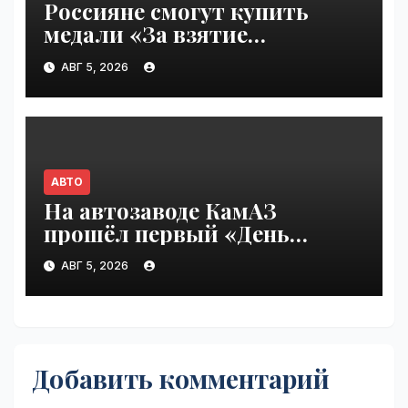
Россияне смогут купить
медали «За взятие
бензоколонки 2026» |
АВГ 5, 2026
VseTime.ru
АВТО
На автозаводе КамАЗ
прошёл первый «День
шаурмы» | VseTime.ru
АВГ 5, 2026
Добавить комментарий