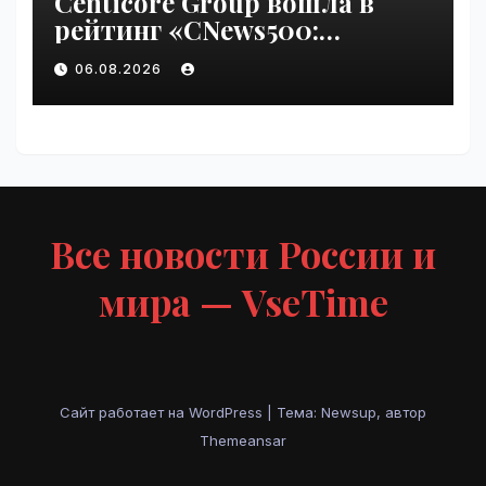
Centicore Group вошла в
рейтинг «CNews500:
Крупнейшие ИТ-компании
06.08.2026
России» | VseTime.ru
Все новости России и
мира — VseTime
Сайт работает на WordPress
|
Тема: Newsup, автор
Themeansar