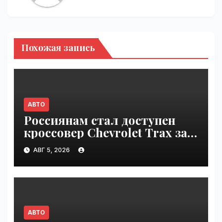
Похожая запись
АВТО
Россиянам стал доступен
кроссовер Chevrolet Trax за
1,6 млн рублей | VseTime.ru
АВГ 5, 2026
АВТО