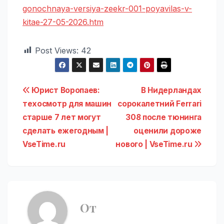
gonochnaya-versiya-zeekr-001-poyavilas-v-
kitae-27-05-2026.htm
Post Views:
42
Навигация
Юрист Воропаев:
В Нидерландах
техосмотр для машин
сорокалетний Ferrari
по
старше 7 лет могут
308 после тюнинга
записям
сделать ежегодным |
оценили дороже
VseTime.ru
нового | VseTime.ru
От