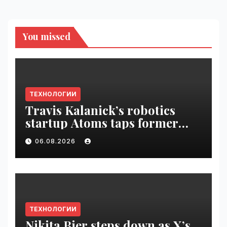
You missed
ТЕХНОЛОГИИ
Travis Kalanick’s robotics
startup Atoms taps former
Uber finance chief as CFO |
06.08.2026
VseTime.ru
ТЕХНОЛОГИИ
Nikita Bier steps down as X’s