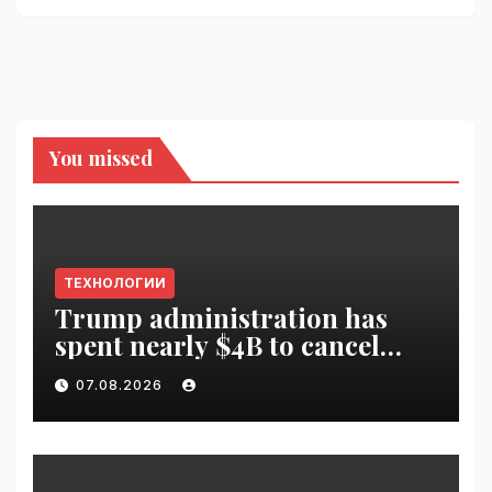
You missed
ТЕХНОЛОГИИ
Trump administration has
spent nearly $4B to cancel
offshore wind farms |
07.08.2026
VseTime.ru