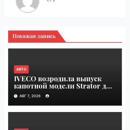
Похожая запись
АВТО
IVECO возродила выпуск
капотной модели Strator для
Европы | VseTime.ru
АВГ 7, 2026