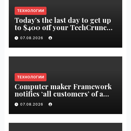
ТЕХНОЛОГИИ
Today’s the last day to get up
to $400 off your TechCrunch
Disrupt 2026 ticket |
07.08.2026
VseTime.ru
ТЕХНОЛОГИИ
Computer maker Framework
notifies ‘all customers’ of a
data breach | VseTime.ru
07.08.2026