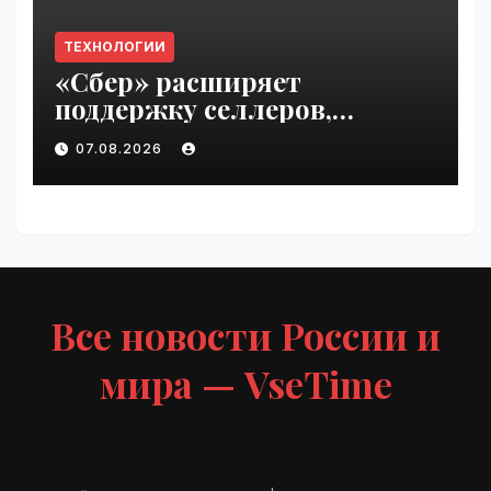
ТЕХНОЛОГИИ
«Сбер» расширяет
поддержку селлеров,
пострадавших от
07.08.2026
инцидентов на складах
Wildberries | VseTime.ru
Все новости России и
мира — VseTime