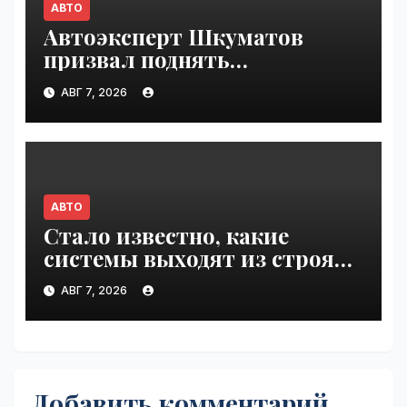
АВТО
Автоэксперт Шкуматов
призвал поднять
разрешённую скорость на
АВГ 7, 2026
дорогах России | VseTime.ru
АВТО
Стало известно, какие
системы выходят из строя
при 100°C под капотом |
АВГ 7, 2026
VseTime.ru
Добавить комментарий