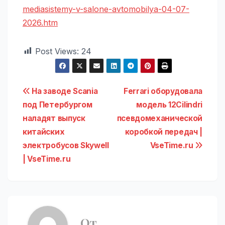
mediasistemy-v-salone-avtomobilya-04-07-
2026.htm
Post Views:
24
Навигация
На заводе Scania
Ferrari оборудовала
под Петербургом
модель 12Cilindri
по
наладят выпуск
псевдомеханической
записям
китайских
коробкой передач |
электробусов Skywell
VseTime.ru
| VseTime.ru
От