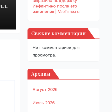
выразило поддержку
ил,
Инфантино после его
извинения | VseTime.ru
ию
e.ru
Свежие комментарии
Нет комментариев для
просмотра.
Архивы
Август 2026
Июль 2026