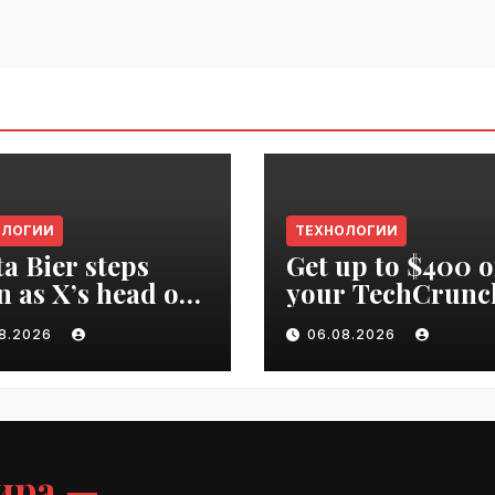
ОЛОГИИ
ТЕХНОЛОГИИ
ta Bier steps
Get up to $400 o
 as X’s head of
your TechCrunc
uct | VseTime.ru
Disrupt 2026 pa
08.2026
06.08.2026
until Friday |
VseTime.ru
ира —