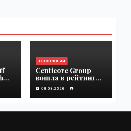
ТЕХНОЛОГИИ
ff
Centicore Group
h
вошла в рейтинг
ss
«CNews500:
06.08.2026
Крупнейшие ИТ-
компании России» |
VseTime.ru