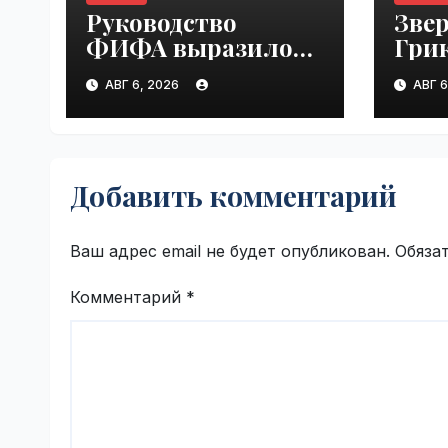
Руководство
Звер
ФИФА выразило
Грик
поддержку
втор
АВГ 6, 2026
АВГ 6
Инфантино после
тен
его извинения |
"Мас
VseTime.ru
Монр
VseT
Добавить комментарий
Ваш адрес email не будет опубликован.
Обяза
Комментарий
*