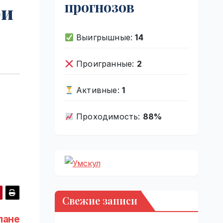
прогнозов
ри
Выигрышные:
14
Проигранные:
2
Активные:
1
Проходимость:
88%
Свежие записи
лане