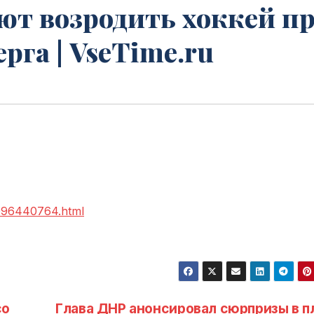
ют возродить хоккей п
рга | VseTime.ru
2096440764.html
со
Глава ДНР анонсировал сюрпризы в п