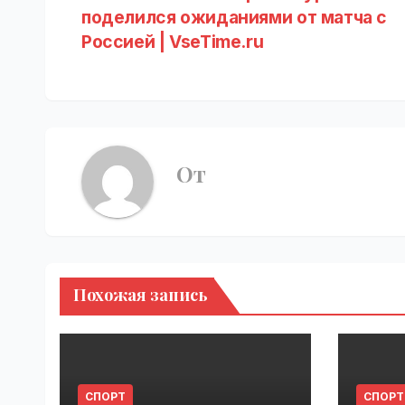
поделился ожиданиями от матча с
по
Россией | VseTime.ru
записям
От
Похожая запись
СПОРТ
СПОРТ