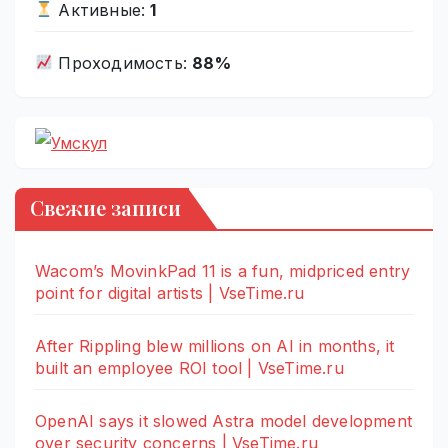
Активные:
1
Проходимость:
88%
Свежие записи
Wacom’s MovinkPad 11 is a fun, midpriced entry
point for digital artists | VseTime.ru
After Rippling blew millions on AI in months, it
built an employee ROI tool | VseTime.ru
OpenAI says it slowed Astra model development
over security concerns | VseTime.ru