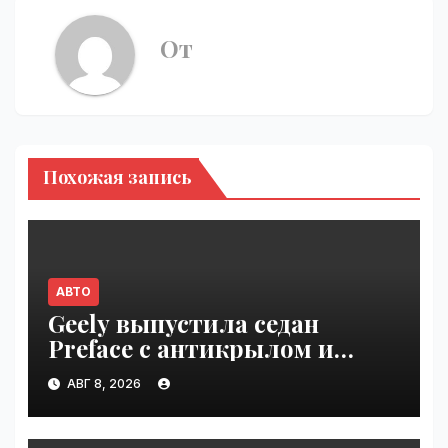
От
Похожая запись
АВТО
Geely выпустила седан
Preface с антикрылом и
красными суппортами |
АВГ 8, 2026
VseTime.ru