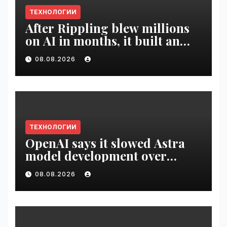
ТЕХНОЛОГИИ
After Rippling blew millions
on AI in months, it built an
employee ROI tool |
08.08.2026
VseTime.ru
ТЕХНОЛОГИИ
OpenAI says it slowed Astra
model development over
security concerns | VseTime.ru
08.08.2026