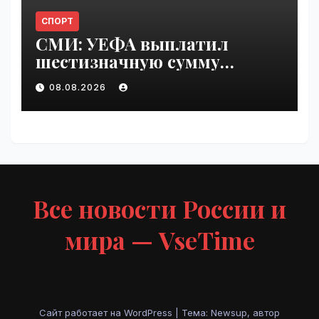
СПОРТ
СМИ: УЕФА выплатил
шестизначную сумму
любовнице Инфантино |
08.08.2026
VseTime.ru
Все новости России и
мира — VseTime
Сайт работает на WordPress
|
Тема: Newsup, автор