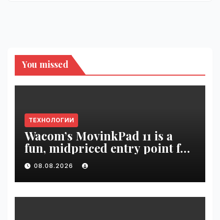
You missed
ТЕХНОЛОГИИ
Wacom’s MovinkPad 11 is a
fun, midpriced entry point for
digital artists | VseTime.ru
08.08.2026