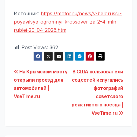
Источник:
https://motor.ru/news/v-belorussii-
poyavilsya-ogromnyi-krossover-za-2-4-mln-
rublei-29-04-2026.htm
Post Views:
362
Навигация
На Крымском мосту
В США пользователи
открыли проезд для
соцсетей испугались
по
автомобилей |
фотографий
записям
VseTime.ru
советского
реактивного поезда |
VseTime.ru