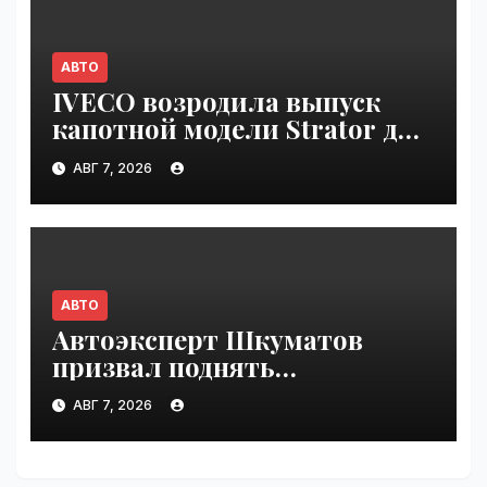
АВТО
IVECO возродила выпуск
капотной модели Strator для
Европы | VseTime.ru
АВГ 7, 2026
АВТО
Автоэксперт Шкуматов
призвал поднять
разрешённую скорость на
АВГ 7, 2026
дорогах России | VseTime.ru