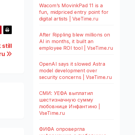
Wacom’s MovinkPad 11 is a
fun, midpriced entry point for
digital artists | VseTime.ru
After Rippling blew millions on
AI in months, it built an
still
employee ROI tool | VseTime.ru
.ru
OpenAI says it slowed Astra
model development over
security concerns | VseTime.ru
СМИ: УЕФА выплатил
шестизначную сумму
любовнице Инфантино |
VseTime.ru
ФИФА опровергла