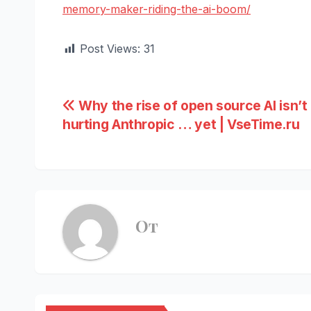
memory-maker-riding-the-ai-boom/
Post Views:
31
Навигация
Why the rise of open source AI isn’t
hurting Anthropic … yet | VseTime.ru
по
записям
От