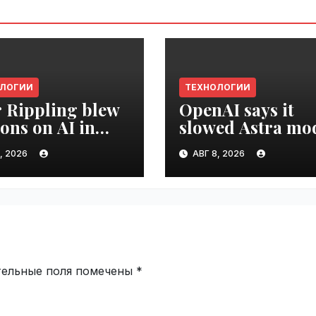
ОЛОГИИ
ТЕХНОЛОГИИ
r Rippling blew
OpenAI says it
ions on AI in
slowed Astra mo
hs, it built an
development ove
, 2026
АВГ 8, 2026
oyee ROI tool |
security concerns
ime.ru
VseTime.ru
тельные поля помечены
*