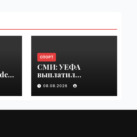
СПОРТ
СМИ: УЕФА
del
выплатил
er
шестизначную
08.08.2026
s |
сумму любовнице
Инфантино |
VseTime.ru