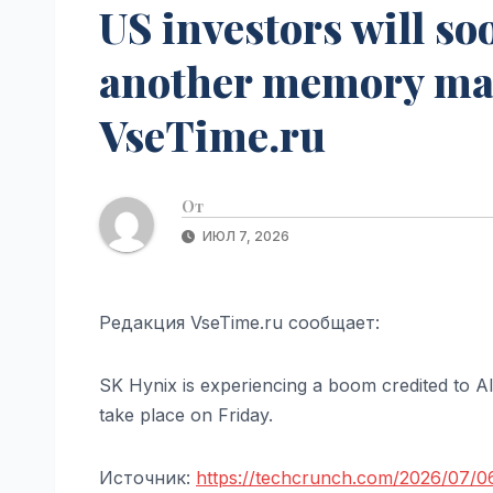
US investors will so
another memory mak
VseTime.ru
От
ИЮЛ 7, 2026
Редакция VseTime.ru сообщает:
SK Hynix is experiencing a boom credited to AI. I
take place on Friday.
Источник:
https://techcrunch.com/2026/07/06