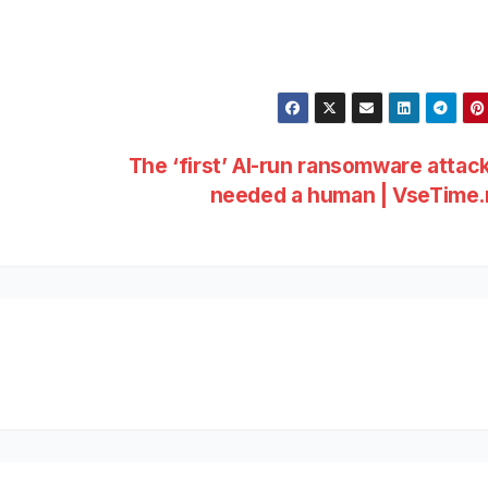
The ‘first’ AI-run ransomware attack 
needed a human | VseTime