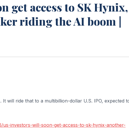
on get access to SK Hynix,
er riding the AI boom |
t will ride that to a multibillion-dollar U.S. IPO, expected t
/us-investors-will-soon-get-access-to-sk-hynix-another-