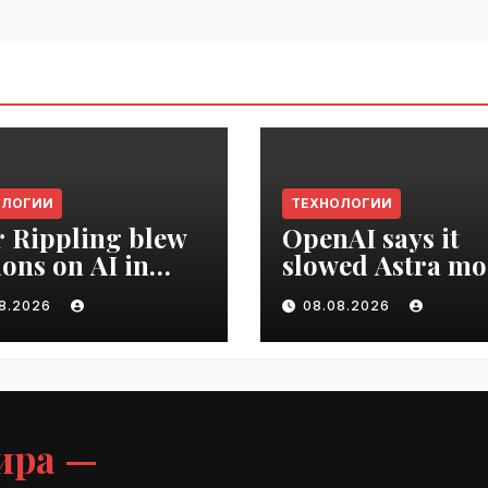
ОЛОГИИ
ТЕХНОЛОГИИ
r Rippling blew
OpenAI says it
ions on AI in
slowed Astra mo
hs, it built an
development ov
08.2026
08.08.2026
oyee ROI tool |
security concern
ime.ru
VseTime.ru
ира —