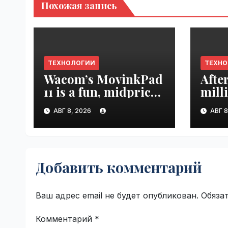
Похожая запись
ТЕХНОЛОГИИ
ТЕХН
Wacom’s MovinkPad
Afte
11 is a fun, midpriced
mill
entry point for
mont
АВГ 8, 2026
АВГ 8
digital artists |
empl
VseTime.ru
VseT
Добавить комментарий
Ваш адрес email не будет опубликован.
Обяза
Комментарий
*