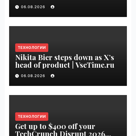
Uber finance chief as CFO |
06.08.2026
VseTime.ru
ТЕХНОЛОГИИ
Nikita Bier steps down as X’s
head of product | VseTime.ru
06.08.2026
ТЕХНОЛОГИИ
Get up to $400 off your
TechCrunch Disrupt 2026