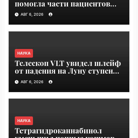
помогла части пациентов
с пищевой аллергией |
АВГ 6, 2026
VseTime.ru
НАУКА
Телескоп VLT увидел шлейф
от падения на Луну ступени
ракеты Falcon 9 | VseTime.ru
АВГ 6, 2026
НАУКА
Тетрагидроканнабинол
уменьшил ночные кошмары