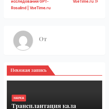
исследований GPT-
VseTime.ru
Rosalind | VseTime.ru
От
Похожая запись
НАУКА
Трансплантация кала