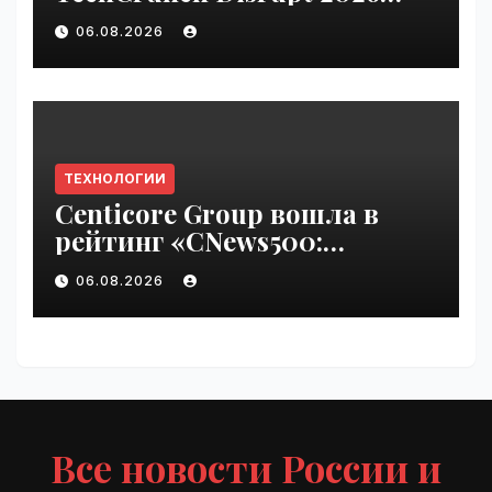
pass until Friday | VseTime.ru
06.08.2026
ТЕХНОЛОГИИ
Centicore Group вошла в
рейтинг «CNews500:
Крупнейшие ИТ-компании
06.08.2026
России» | VseTime.ru
Все новости России и