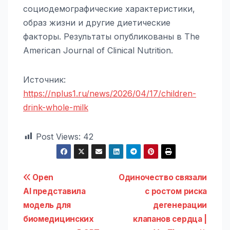
социодемографические характеристики,
образ жизни и другие диетические
факторы. Результаты опубликованы в The
American Journal of Clinical Nutrition.
Источник:
https://nplus1.ru/news/2026/04/17/children-
drink-whole-milk
Post Views:
42
Навигация
Open
Одиночество связали
AI представила
с ростом риска
по
модель для
дегенерации
записям
биомедицинских
клапанов сердца |