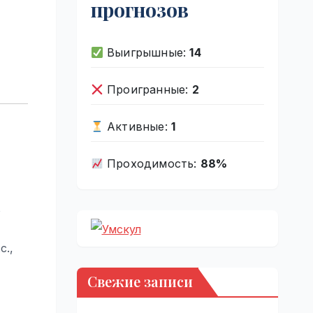
прогнозов
Выигрышные:
14
Проигранные:
2
Активные:
1
Проходимость:
88%
о
с.,
Свежие записи