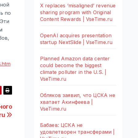
нной
X replaces ‘misaligned’ revenue
sharing program with Original
ь по
Content Rewards | VseTime.ru
 Эти
м
OpenAI acquires presentation
Зов,
startup NextSlide | VseTime.ru
Planned Amazon data center
6.htm
could become the biggest
climate polluter in the U.S. |
VseTime.ru
Обляков заявил, что ЦСКА не
хватает Акинфеева |
ного
VseTime.ru
ru
Бабаев: ЦСКА не
удовлетворен трансферами |