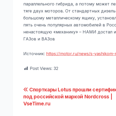
параллельного гибрида, а потому может п
тяге двух моторов. От стандартных дизель
большому металлическому ящику, установл
пять очень популярных автомобилей в Росс
ненастоящую «механику» – НАМИ достал из
ГАЗов и ВАЗов
Источник:
https://motor.ru/news/s-yashikom-n
Post Views:
32
Навигация
Спорткары Lotus прошли сертифи
под российской маркой Nordcross |
по
VseTime.ru
записям