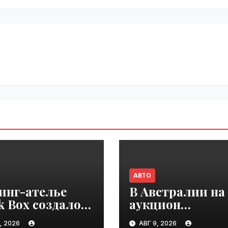
АВТО
инг-ателье
В Австралии на
k Box создало
аукцион
совую версию
выставили Toyo
, 2026
АВГ 9, 2026