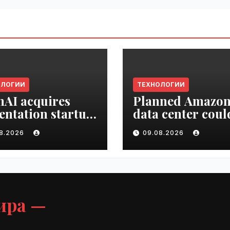
ОЛОГИИ
ТЕХНОЛОГИИ
AI acquires
Planned Amazo
entation startup
data center coul
Slide |
become the bigg
08.2026
09.08.2026
ime.ru
climate polluter
the U.S. | VseTim
ира —