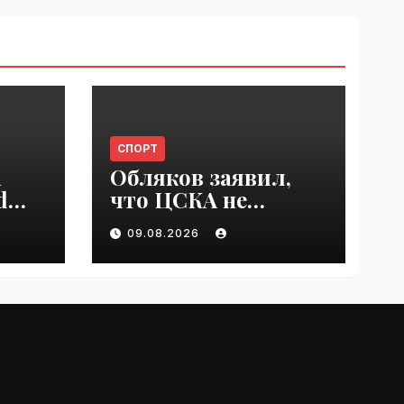
СПОРТ
n
Обляков заявил,
d
что ЦСКА не
est
хватает Акинфеева
09.08.2026
 in
| VseTime.ru
e.ru