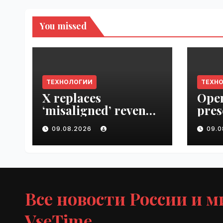
You missed
ТЕХНОЛОГИИ
ТЕХН
X replaces
Open
‘misaligned’ revenue
pres
sharing program
Next
09.08.2026
09.
with Original
VseT
Content Rewards |
VseTime.ru
Все новости России и м
VseTime