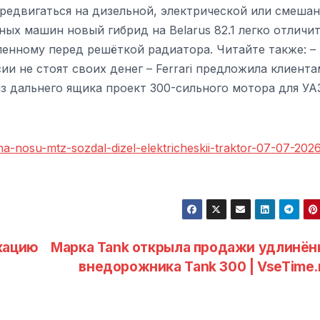
ередвигаться на дизельной, электрической или смеша
ных машин новый гибрид на Belarus 82.1 легко отличит
енному перед решёткой радиатора. Читайте также: –
ии не стоят своих денег – Ferrari предложила клиента
 дальнего ящика проект 300-сильного мотора для УА
a-nosu-mtz-sozdal-dizel-elektricheskii-traktor-07-07-202
кацию
Марка Tank открыла продажи удлинён
внедорожника Tank 300 | VseTime.