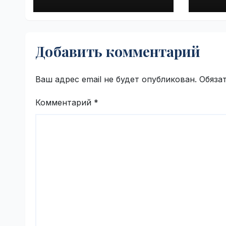
платформы
Land
индийской
VseT
компании Tata
Technologies |
Добавить комментарий
VseTime.ru
Ваш адрес email не будет опубликован.
Обяза
Комментарий
*