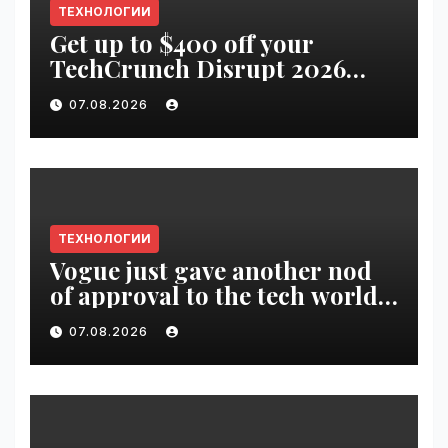
ТЕХНОЛОГИИ
Get up to $400 off your
TechCrunch Disrupt 2026
pass until tomorrow |
07.08.2026
VseTime.ru
ТЕХНОЛОГИИ
Vogue just gave another nod
of approval to the tech world |
VseTime.ru
07.08.2026