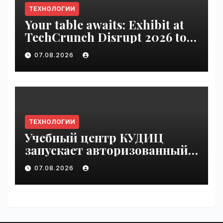
ТЕХНОЛОГИИ
Your table awaits: Exhibit at
TechCrunch Disrupt 2026 to
be seen by thousands |
07.08.2026
VseTime.ru
ТЕХНОЛОГИИ
Учебный центр КУДИЦ
запускает авторизованный
курс по
07.08.2026
администрированию Mind
Migrate#guest | VseTime.ru