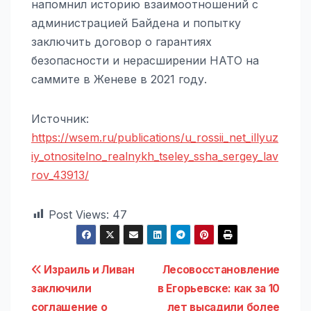
напомнил историю взаимоотношений с
администрацией Байдена и попытку
заключить договор о гарантиях
безопасности и нерасширении НАТО на
саммите в Женеве в 2021 году.
Источник:
https://wsem.ru/publications/u_rossii_net_illyuz
iy_otnositelno_realnykh_tseley_ssha_sergey_lav
rov_43913/
Post Views:
47
Навигация
Израиль и Ливан
Лесовосстановление
заключили
в Егорьевске: как за 10
по
соглашение о
лет высадили более