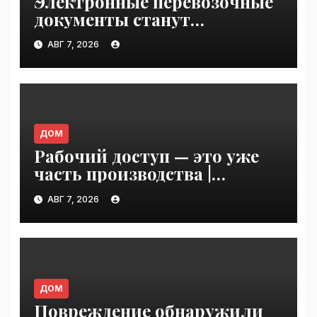
Электронные перевозочные
документы станут
обязательными с сентября
АВГ 7, 2026
2026 года: готов ли рынок к
переходу | VseTime.ru
ДОМ
Рабочий доступ — это уже
часть производства |
VseTime.ru
АВГ 7, 2026
ДОМ
Повреждение обнаружили