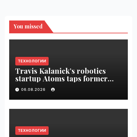
You missed
ТЕХНОЛОГИИ
Travis Kalanick’s robotics
startup Atoms taps former
Uber finance chief as CFO |
06.08.2026
VseTime.ru
ТЕХНОЛОГИИ