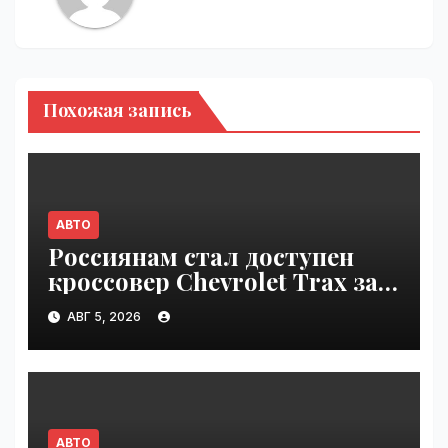
Похожая запись
АВТО
Россиянам стал доступен
кроссовер Chevrolet Trax за
1,6 млн рублей | VseTime.ru
АВГ 5, 2026
АВТО