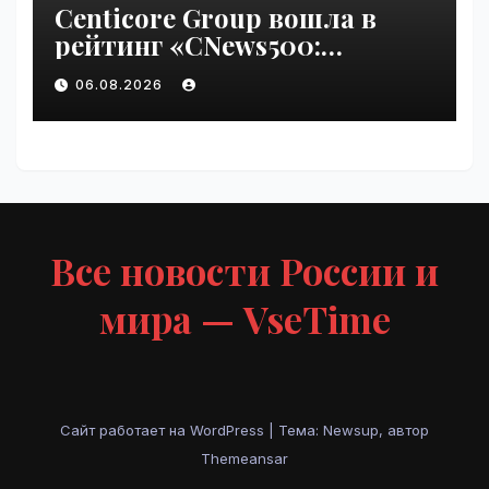
Centicore Group вошла в
рейтинг «CNews500:
Крупнейшие ИТ-компании
06.08.2026
России» | VseTime.ru
Все новости России и
мира — VseTime
Сайт работает на WordPress
|
Тема: Newsup, автор
Themeansar