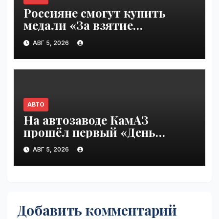
Россияне смогут купить
медали «За взятие
бензоколонки 2026» |
АВГ 5, 2026
VseTime.ru
АВТО
На автозаводе КамАЗ
прошёл первый «День
шаурмы» | VseTime.ru
АВГ 5, 2026
Добавить комментарий