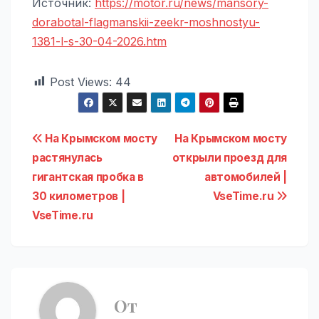
Источник:
https://motor.ru/news/mansory-
dorabotal-flagmanskii-zeekr-moshnostyu-
1381-l-s-30-04-2026.htm
Post Views:
44
Навигация
На Крымском мосту
На Крымском мосту
растянулась
открыли проезд для
по
гигантская пробка в
автомобилей |
записям
30 километров |
VseTime.ru
VseTime.ru
От