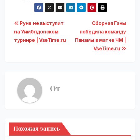
Навигация
Руне не выступит
Сборная Ганы
на Уимблдонском
победила команду
по
турнире | VseTime.ru
Панамы в матче ЧМ |
записям
VseTime.ru
От
Похожая запись