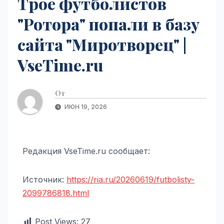
Трое футболистов
"Ротора" попали в базу
сайта "Миротворец" |
VseTime.ru
От
ИЮН 19, 2026
Редакция VseTime.ru сообщает:
Источник:
https://ria.ru/20260619/futbolisty-
2099786818.html
Post Views:
27