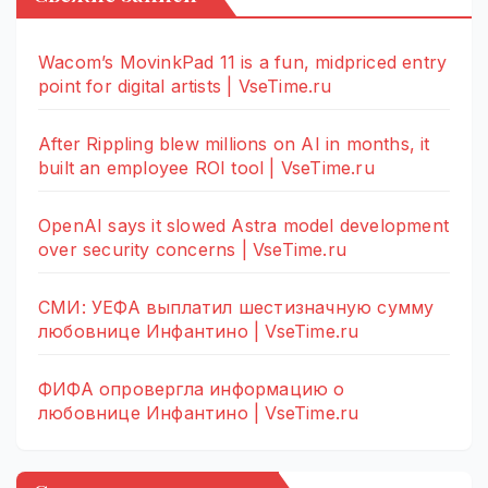
Wacom’s MovinkPad 11 is a fun, midpriced entry
point for digital artists | VseTime.ru
After Rippling blew millions on AI in months, it
built an employee ROI tool | VseTime.ru
OpenAI says it slowed Astra model development
over security concerns | VseTime.ru
СМИ: УЕФА выплатил шестизначную сумму
любовнице Инфантино | VseTime.ru
ФИФА опровергла информацию о
любовнице Инфантино | VseTime.ru