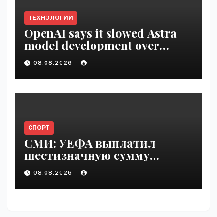
ТЕХНОЛОГИИ
OpenAI says it slowed Astra
model development over
security concerns | VseTime.ru
08.08.2026
СПОРТ
СМИ: УЕФА выплатил
шестизначную сумму
любовнице Инфантино |
08.08.2026
VseTime.ru