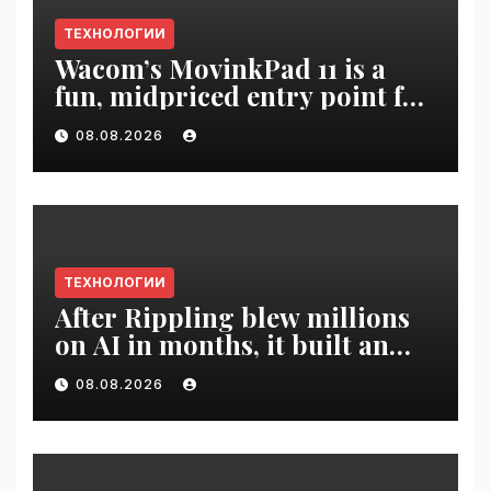
ТЕХНОЛОГИИ
Wacom’s MovinkPad 11 is a
fun, midpriced entry point for
digital artists | VseTime.ru
08.08.2026
ТЕХНОЛОГИИ
After Rippling blew millions
on AI in months, it built an
employee ROI tool |
08.08.2026
VseTime.ru