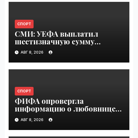
СПОРТ
СМИ: УЕФА выплатил
шестизначную сумму
любовнице Инфантино |
АВГ 8, 2026
VseTime.ru
СПОРТ
ФИФА опровергла
информацию о любовнице
Инфантино | VseTime.ru
АВГ 8, 2026