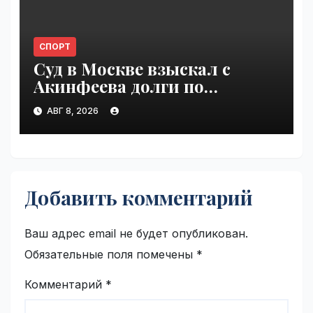
СПОРТ
Суд в Москве взыскал с
Акинфеева долги по
коммунальным платежам |
АВГ 8, 2026
VseTime.ru
Добавить комментарий
Ваш адрес email не будет опубликован.
Обязательные поля помечены
*
Комментарий
*