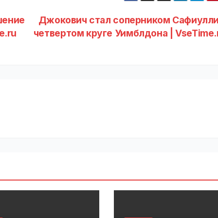
шение
Джокович стал соперником Сафиулли
e.ru
четвертом круге Уимблдона | VseTime.