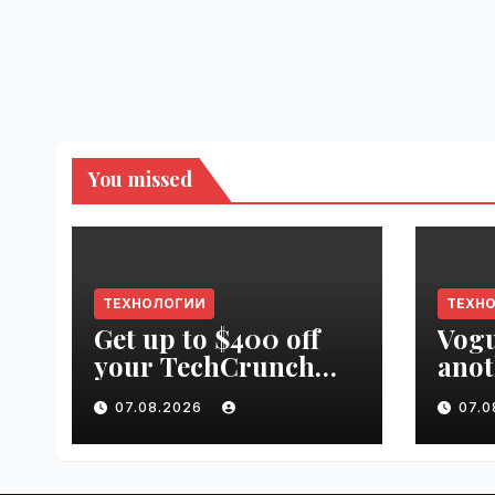
You missed
ТЕХНОЛОГИИ
ТЕХН
Get up to $400 off
Vogu
your TechCrunch
anot
Disrupt 2026 pass
appr
07.08.2026
07.
until tomorrow |
worl
VseTime.ru