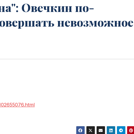
а": Овечкин по-
овершать невозможное 
2102655076.html