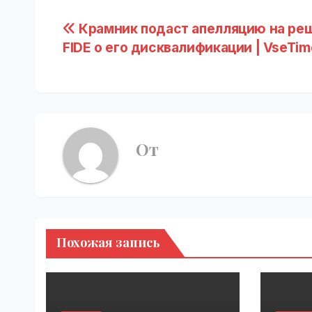
Навигация
Крамник подаст апелляцию на ре
FIDE о его дисквалификации | VseTim
по
записям
От
Похожая запись