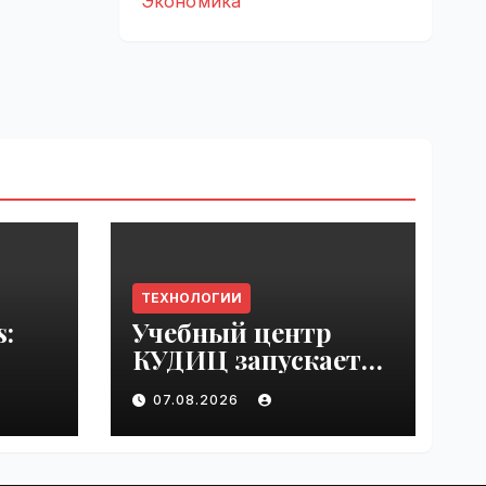
Экономика
ТЕХНОЛОГИИ
s:
Учебный центр
КУДИЦ запускает
rupt
авторизованный
07.08.2026
by
курс по
администрировани
ю Mind