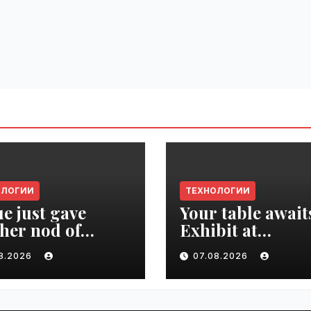
ОЛОГИИ
ТЕХНОЛОГИИ
e just gave
Your table await
her nod of
Exhibit at
oval to the tech
TechCrunch Dis
08.2026
07.08.2026
d | VseTime.ru
2026 to be seen 
thousands |
VseTime.ru