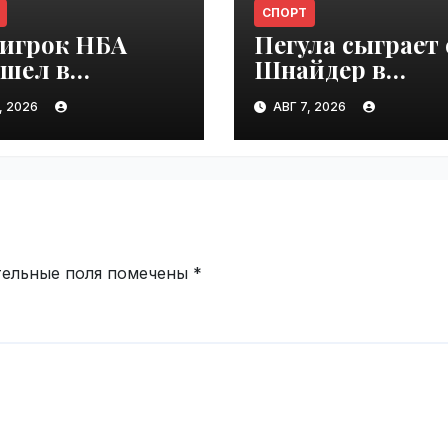
СПОРТ
-игрок НБА
Пегула сыграет 
ешел в
Шнайдер в
комотив-
четвертом круг
, 2026
АВГ 7, 2026
нь" |
турнира в Торо
ime.ru
| VseTime.ru
тельные поля помечены
*