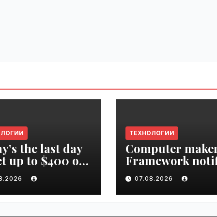
ОЛОГИИ
ТЕХНОЛОГИИ
y’s the last day
Computer make
et up to $400 off
Framework notif
r TechCrunch
‘all customers’ o
08.2026
07.08.2026
upt 2026 ticket |
data breach |
ime.ru
VseTime.ru