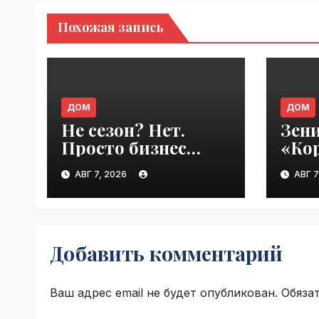
Похожая запись
ДОМ
ДОМ
Не сезон? Нет.
Зени
Просто бизнес
«Кор
привык, что
Cora
АВГ 7, 2026
АВГ 7
клиенты сами
VseT
приходят |
VseTime.ru
Добавить комментарий
Ваш адрес email не будет опубликован.
Обяза