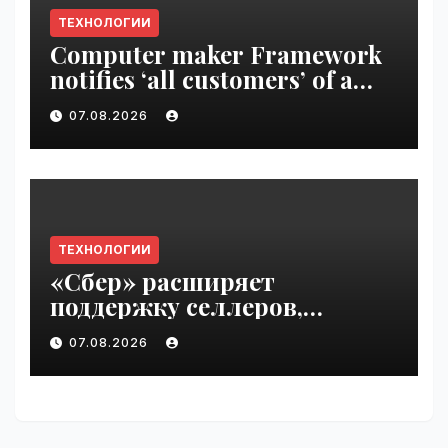
ТЕХНОЛОГИИ
Computer maker Framework
notifies ‘all customers’ of a
data breach | VseTime.ru
07.08.2026
ТЕХНОЛОГИИ
«Сбер» расширяет
поддержку селлеров,
пострадавших от
07.08.2026
инцидентов на складах
Wildberries | VseTime.ru