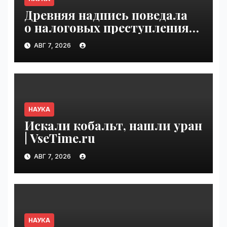
Древняя надпись поведала
о налоговых преступлениях |
VseTime.ru
АВГ 7, 2026
НАУКА
Искали кобальт, нашли уран
| VseTime.ru
АВГ 7, 2026
НАУКА