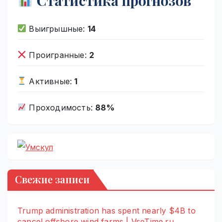
Статистика прогнозов
Выигрышные:
14
Проигранные:
2
Активные:
1
Проходимость:
88%
Свежие записи
Trump administration has spent nearly $4B to
cancel offshore wind farms | VseTime.ru