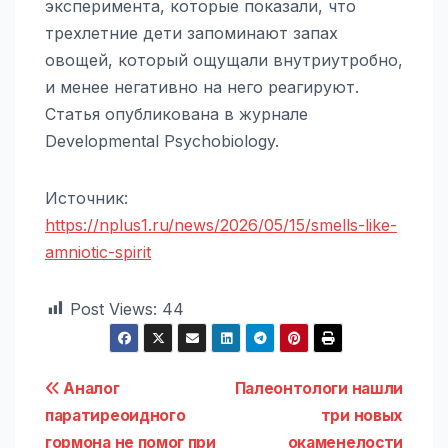
эксперимента, которые показали, что
трехлетние дети запоминают запах
овощей, который ощущали внутриутробно,
и менее негативно на него реагируют.
Статья опубликована в журнале
Developmental Psychobiology.
Источник:
https://nplus1.ru/news/2026/05/15/smells-like-
amniotic-spirit
Post Views:
44
Навигация
Аналог
Палеонтологи нашли
паратиреоидного
три новых
по
гормона не помог при
окаменелости