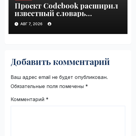
Проект Codebook расширил
известный словарь
связывания белков с ДНК
АВГ 7, 2026
на 15 процентов | VseTime.ru
Добавить комментарий
Ваш адрес email не будет опубликован.
Обязательные поля помечены
*
Комментарий
*