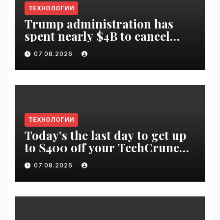
ТЕХНОЛОГИИ
Trump administration has
spent nearly $4B to cancel
offshore wind farms |
07.08.2026
VseTime.ru
ТЕХНОЛОГИИ
Today’s the last day to get up
to $400 off your TechCrunch
Disrupt 2026 ticket |
07.08.2026
VseTime.ru