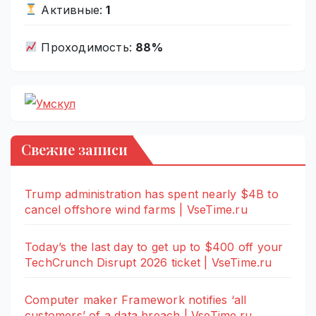
Активные:
1
Проходимость:
88%
Свежие записи
Trump administration has spent nearly $4B to
cancel offshore wind farms | VseTime.ru
Today’s the last day to get up to $400 off your
TechCrunch Disrupt 2026 ticket | VseTime.ru
Computer maker Framework notifies ‘all
customers’ of a data breach | VseTime.ru