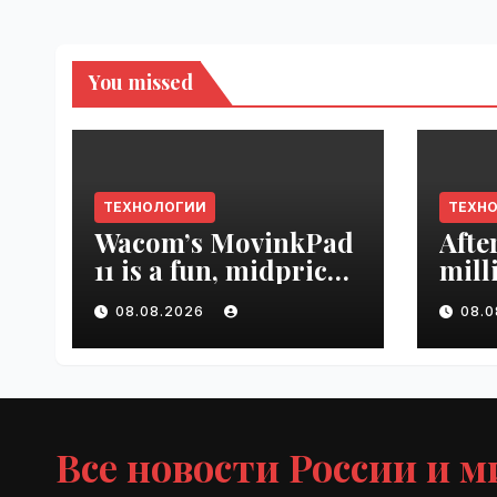
You missed
ТЕХНОЛОГИИ
ТЕХН
Wacom’s MovinkPad
Afte
11 is a fun, midpriced
mill
entry point for
mont
08.08.2026
08.
digital artists |
empl
VseTime.ru
VseT
Все новости России и м