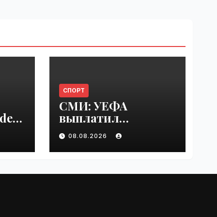
СПОРТ
СМИ: УЕФА
del
выплатил
er
шестизначную
08.08.2026
s |
сумму любовнице
Инфантино |
VseTime.ru