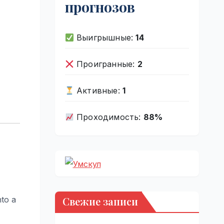
прогнозов
Выигрышные:
14
Проигранные:
2
Активные:
1
Проходимость:
88%
Свежие записи
nto a