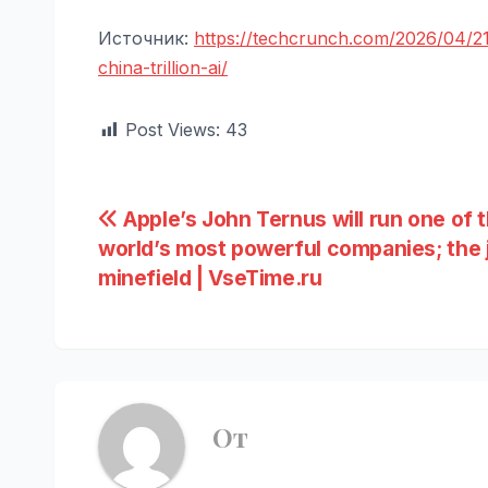
Источник:
https://techcrunch.com/2026/04/21
china-trillion-ai/
Post Views:
43
Навигация
Apple’s John Ternus will run one of 
world’s most powerful companies; the j
по
minefield | VseTime.ru
записям
От