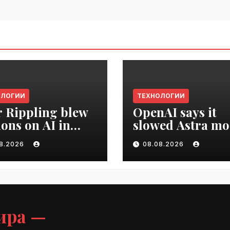
ОЛОГИИ
ТЕХНОЛОГИИ
r Rippling blew
OpenAI says it
ions on AI in
slowed Astra mo
hs, it built an
development ov
08.2026
08.08.2026
oyee ROI tool |
security concern
ime.ru
VseTime.ru
ира —