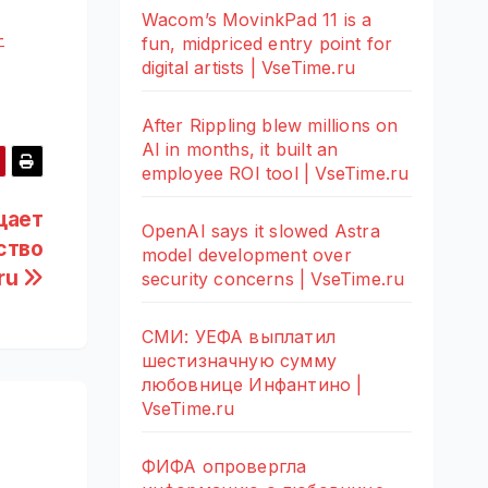
Wacom’s MovinkPad 11 is a
-
fun, midpriced entry point for
digital artists | VseTime.ru
After Rippling blew millions on
AI in months, it built an
employee ROI tool | VseTime.ru
щает
OpenAI says it slowed Astra
ство
model development over
.ru
security concerns | VseTime.ru
СМИ: УЕФА выплатил
шестизначную сумму
любовнице Инфантино |
VseTime.ru
ФИФА опровергла