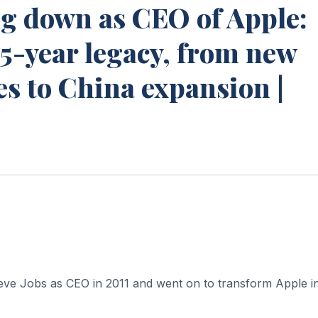
g down as CEO of Apple:
 15-year legacy, from new
es to China expansion |
eve Jobs as CEO in 2011 and went on to transform Apple i