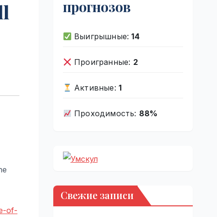
прогнозов
ll
Выигрышные:
14
Проигранные:
2
Активные:
1
Проходимость:
88%
he
Свежие записи
e-of-