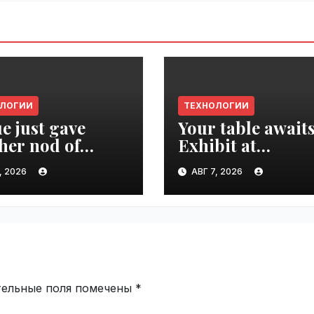
ОЛОГИИ
ТЕХНОЛОГИИ
e just gave
Your table awaits
her nod of
Exhibit at
oval to the tech
TechCrunch Dis
, 2026
АВГ 7, 2026
d | VseTime.ru
2026 to be seen 
thousands |
VseTime.ru
тельные поля помечены
*