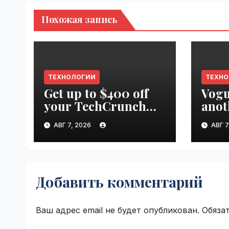
Похожая запись
ТЕХНОЛОГИИ
ТЕХН
Get up to $400 off
Vogu
your TechCrunch
anot
Disrupt 2026 pass
appr
АВГ 7, 2026
АВГ 7
until tomorrow |
worl
VseTime.ru
Добавить комментарий
Ваш адрес email не будет опубликован.
Обяза