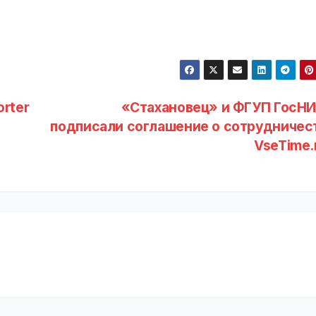
orter
«Стахановец» и ФГУП ГосНИ
e
подписали соглашение о сотрудничест
VseTime.