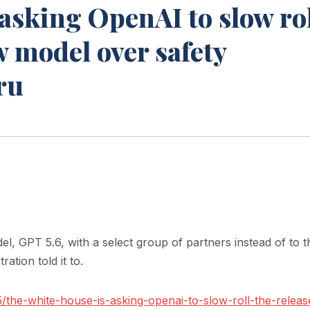
asking OpenAI to slow ro
ew model over safety
ru
l, GPT 5.6, with a select group of partners instead of to t
ation told it to.
the-white-house-is-asking-openai-to-slow-roll-the-releas