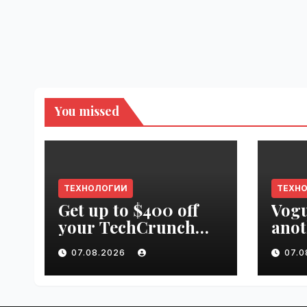
You missed
ТЕХНОЛОГИИ
ТЕХН
Get up to $400 off
Vogu
your TechCrunch
anot
Disrupt 2026 pass
appr
07.08.2026
07.
until tomorrow |
worl
VseTime.ru