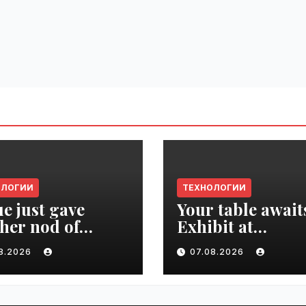
ОЛОГИИ
ТЕХНОЛОГИИ
e just gave
Your table await
her nod of
Exhibit at
oval to the tech
TechCrunch Dis
08.2026
07.08.2026
d | VseTime.ru
2026 to be seen 
thousands |
VseTime.ru