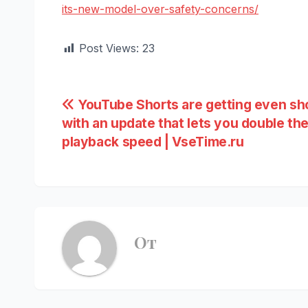
its-new-model-over-safety-concerns/
Post Views:
23
Навигация
YouTube Shorts are getting even sh
with an update that lets you double th
по
playback speed | VseTime.ru
записям
От