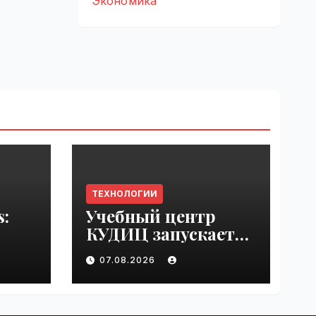
Экономика
ТЕХНОЛОГИИ
s:
Учебный центр
КУДИЦ запускает
rupt
авторизованный
07.08.2026
by
курс по
администрировани
ю Mind