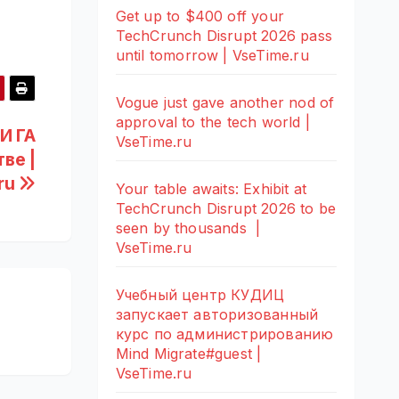
Get up to $400 off your
TechCrunch Disrupt 2026 pass
until tomorrow | VseTime.ru
Vogue just gave another nod of
approval to the tech world |
И ГА
VseTime.ru
ве |
ru
Your table awaits: Exhibit at
TechCrunch Disrupt 2026 to be
seen by thousands |
VseTime.ru
Учебный центр КУДИЦ
запускает авторизованный
курс по администрированию
Mind Migrate#guest |
VseTime.ru