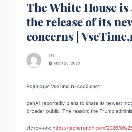
The White House is 
the release of its n
concerns | VseTime.
От
ИЮН 26, 2026
Редакция VseTime.ru сообщает:
penAI reportedly plans to share its newest mode
broader public. The reason: the Trump administr
Источник:
https://techcrunch.com/2026/06/25/