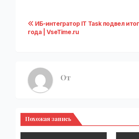
Навигация
ИБ-интегратор IT Task подвел ито
года | VseTime.ru
по
записям
От
Похожая запись