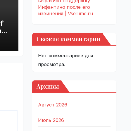
выразило поддержку
Инфантино после его
извинения | VseTime.ru
f
h
s
Свежие комментарии
Нет комментариев для
просмотра.
Архивы
Август 2026
Июль 2026