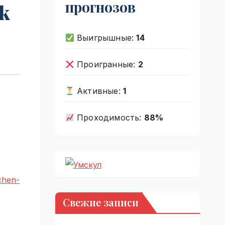
прогнозов
sk
Выигрышные:
14
Проигранные:
2
Активные:
1
Проходимость:
88%
chen-
Свежие записи