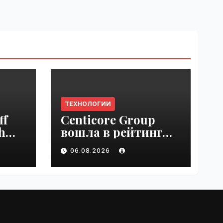
ТЕХНОЛОГИИ
ff
Centicore Group
h
вошла в рейтинг
ss
«CNews500:
06.08.2026
Крупнейшие ИТ-
компании России» |
VseTime.ru