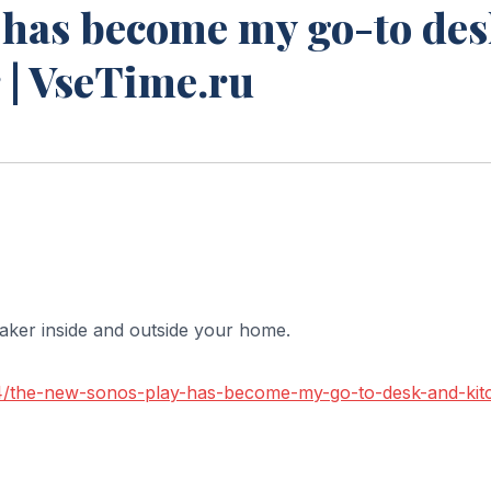
 has become my go-to de
 | VseTime.ru
aker inside and outside your home.
4/the-new-sonos-play-has-become-my-go-to-desk-and-kit