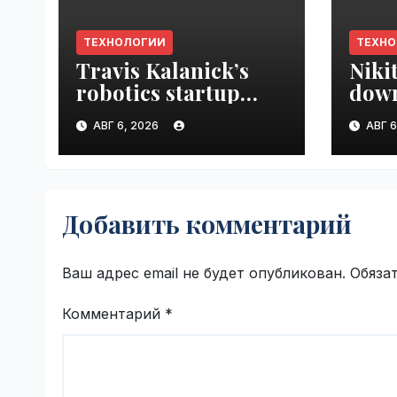
ТЕХНОЛОГИИ
ТЕХН
Travis Kalanick’s
Niki
robotics startup
down
Atoms taps former
prod
АВГ 6, 2026
АВГ 6
Uber finance chief as
VseT
CFO | VseTime.ru
Добавить комментарий
Ваш адрес email не будет опубликован.
Обяза
Комментарий
*