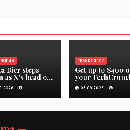
ОЛОГИИ
ТЕХНОЛОГИИ
ta Bier steps
Get up to $400 o
 as X’s head of
your TechCrunc
uct | VseTime.ru
Disrupt 2026 pa
08.2026
06.08.2026
until Friday |
VseTime.ru
ира —