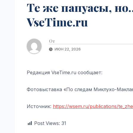
Те же папуасы, но…
VseTime.ru
От
ИЮН 22, 2026
Редакция VseTime.ru сообщает:
Фотовыставка «По следам Миклухо-Макла
Источник:
https://wsem.ru/publications/te_z
Post Views:
31