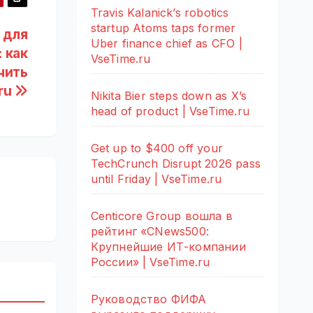
Travis Kalanick’s robotics
startup Atoms taps former
 для
Uber finance chief as CFO |
 как
VseTime.ru
чить
ru
Nikita Bier steps down as X’s
head of product | VseTime.ru
Get up to $400 off your
TechCrunch Disrupt 2026 pass
until Friday | VseTime.ru
Centicore Group вошла в
рейтинг «CNews500:
Крупнейшие ИТ-компании
России» | VseTime.ru
Руководство ФИФА