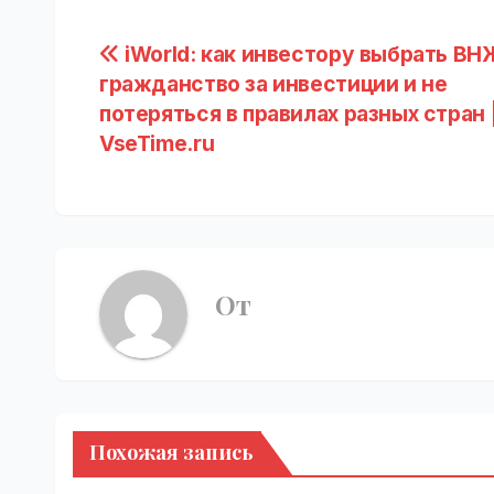
Навигация
iWorld: как инвестору выбрать ВН
гражданство за инвестиции и не
по
потеряться в правилах разных стран 
записям
VseTime.ru
От
Похожая запись