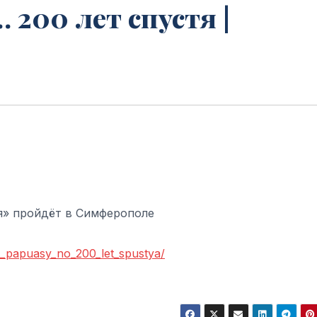
 200 лет спустя |
я» пройдёт в Симферополе
he_papuasy_no_200_let_spustya/