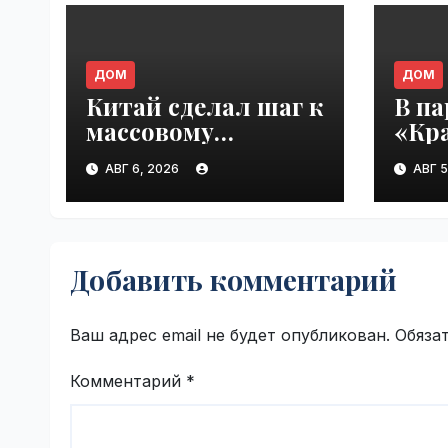
ДОМ
ДОМ
Китай сделал шаг к
В па
массовому
«Кр
будущему
е п
АВГ 6, 2026
АВГ 5
воздушного
буде
транспорта |
наст
VseTime.ru
VseT
Добавить комментарий
Ваш адрес email не будет опубликован.
Обяза
Комментарий
*