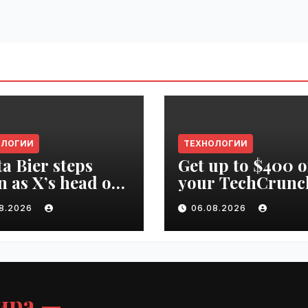
ОЛОГИИ
ТЕХНОЛОГИИ
ta Bier steps
Get up to $400 o
 as X’s head of
your TechCrunc
uct | VseTime.ru
Disrupt 2026 pa
08.2026
06.08.2026
until Friday |
VseTime.ru
ира —