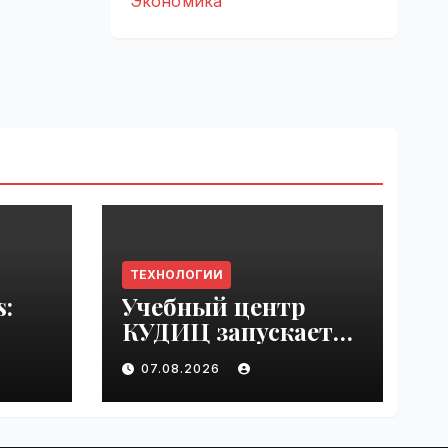
Экономика
ТЕХНОЛОГИИ
s:
Учебный центр
КУДИЦ запускает
rupt
авторизованный
07.08.2026
by
курс по
администрировани
ю Mind