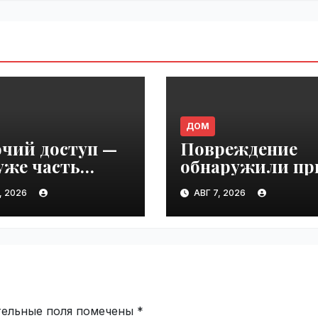
ДОМ
очий доступ —
Повреждение
уже часть
обнаружили пр
зводства |
приёмке: что
, 2026
АВГ 7, 2026
ime.ru
важно
зафиксировать
сразу | VseTime.
тельные поля помечены
*