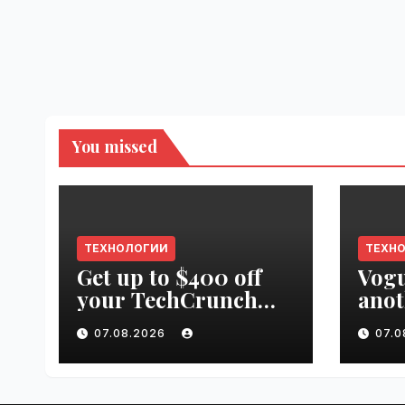
You missed
ТЕХНОЛОГИИ
ТЕХН
Get up to $400 off
Vogu
your TechCrunch
anot
Disrupt 2026 pass
appr
07.08.2026
07.
until tomorrow |
worl
VseTime.ru