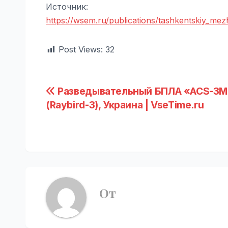
Источник:
https://wsem.ru/publications/tashkentskiy_me
Post Views:
32
Навигация
Разведывательный БПЛА «ACS-3
(Raybird-3), Украина | VseTime.ru
по
записям
От