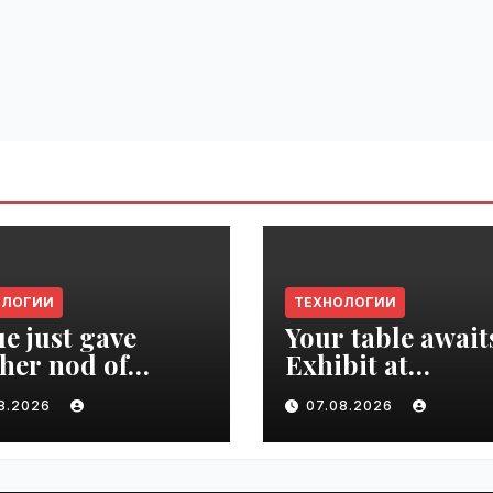
ОЛОГИИ
ТЕХНОЛОГИИ
e just gave
Your table await
her nod of
Exhibit at
oval to the tech
TechCrunch Dis
08.2026
07.08.2026
d | VseTime.ru
2026 to be seen 
thousands |
VseTime.ru