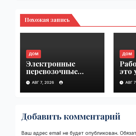
Похожая запись
ДОМ
ДОМ
Электронные
Раб
перевозочные
это 
документы станут
прои
АВГ 7, 2026
АВГ 7
обязательными с
VseT
сентября 2026 года:
готов ли рынок к
переходу |
Добавить комментарий
VseTime.ru
Ваш адрес email не будет опубликован.
Обяза