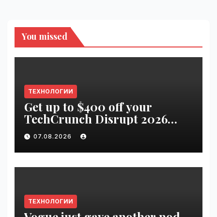
You missed
ТЕХНОЛОГИИ
Get up to $400 off your
TechCrunch Disrupt 2026
pass until tomorrow |
07.08.2026
VseTime.ru
ТЕХНОЛОГИИ
Vogue just gave another nod