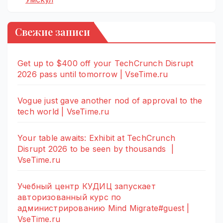
Свежие записи
Get up to $400 off your TechCrunch Disrupt
2026 pass until tomorrow | VseTime.ru
Vogue just gave another nod of approval to the
tech world | VseTime.ru
Your table awaits: Exhibit at TechCrunch
Disrupt 2026 to be seen by thousands |
VseTime.ru
Учебный центр КУДИЦ запускает
авторизованный курс по
администрированию Mind Migrate#guest |
VseTime.ru