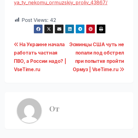
ya_ty_nekomu_ormuzskiy_proliv_43867/
Post Views:
42
Навигация
На Украине начала
Эсминцы США чуть не
работать частная
попали под обстрел
по
ПВО, а России надо? |
при попытке пройти
записям
VseTime.ru
Ормуз | VseTime.ru
От