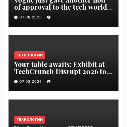
of approval to the tech world |
VseTime.ru
07.08.2026
ТЕХНОЛОГИИ
Your table awaits: Exhibit at
TechCrunch Disrupt 2026 to
be seen by thousands |
07.08.2026
VseTime.ru
ТЕХНОЛОГИИ