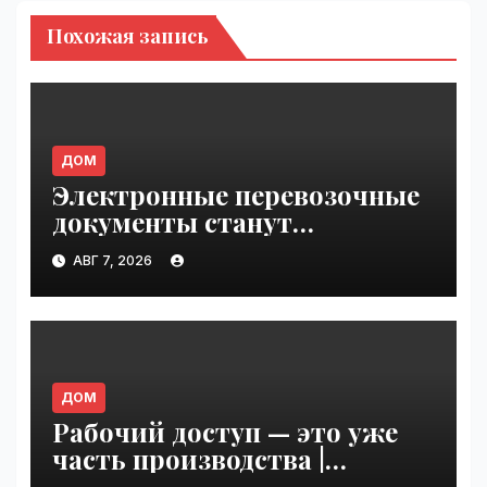
Похожая запись
ДОМ
Электронные перевозочные
документы станут
обязательными с сентября
АВГ 7, 2026
2026 года: готов ли рынок к
переходу | VseTime.ru
ДОМ
Рабочий доступ — это уже
часть производства |
VseTime.ru