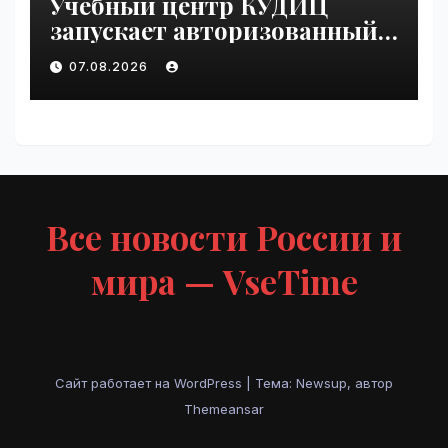
Учебный центр КУДИЦ
запускает авторизованный
курс по
07.08.2026
администрированию Mind
Migrate#guest | VseTime.ru
Все новости России и
мира — VseTime
Сайт работает на WordPress
|
Тема: Newsup, автор
Themeansar