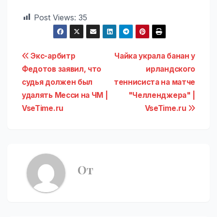
Post Views:
35
Навигация
Экс-арбитр
Чайка украла банан у
Федотов заявил, что
ирландского
по
судья должен был
теннисиста на матче
записям
удалять Месси на ЧМ |
"Челленджера" |
VseTime.ru
VseTime.ru
От