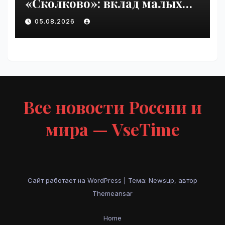
«Сколково»: вклад малых
технологических компаний
05.08.2026
в добавленную стоимость
высокотеха вырос вдвое за
два года | VseTime.ru
Все новости России и
мира — VseTime
Сайт работает на WordPress
|
Тема: Newsup, автор
Themeansar
Home