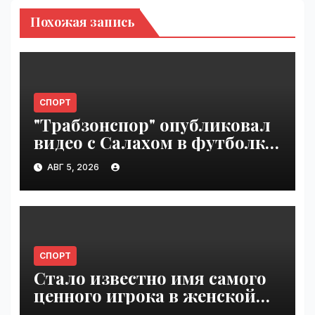
Похожая запись
СПОРТ
"Трабзонспор" опубликовал
видео с Салахом в футболке
турецкого клуба | VseTime.ru
АВГ 5, 2026
СПОРТ
Стало известно имя самого
ценного игрока в женской
гандбольной Суперлиге |