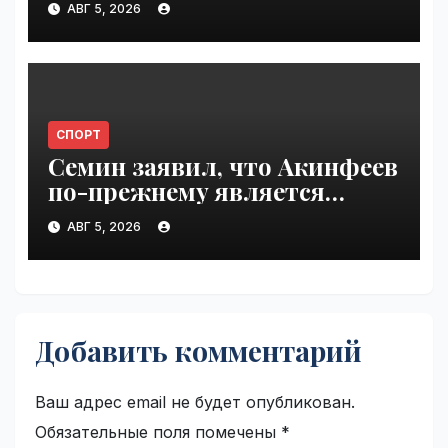
АВГ 5, 2026
VseTime.ru
СПОРТ
Семин заявил, что Акинфеев
по-прежнему является
основным вратарем в ЦСКА |
АВГ 5, 2026
VseTime.ru
Добавить комментарий
Ваш адрес email не будет опубликован.
Обязательные поля помечены
*