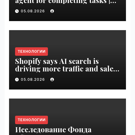
agent for completing tasks |
VseTime.ru
05.08.2026
ТЕХНОЛОГИИ
Shopify says AI search is
driving more traffic and sales,
not replacing Google |
05.08.2026
VseTime.ru
ТЕХНОЛОГИИ
Исследование Фонда