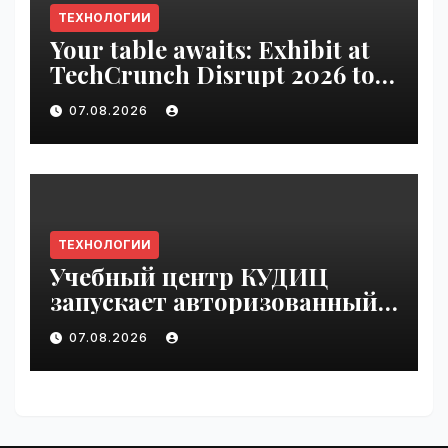
ТЕХНОЛОГИИ
Your table awaits: Exhibit at
TechCrunch Disrupt 2026 to
be seen by thousands |
07.08.2026
VseTime.ru
ТЕХНОЛОГИИ
Учебный центр КУДИЦ
запускает авторизованный
курс по
07.08.2026
администрированию Mind
Migrate#guest | VseTime.ru