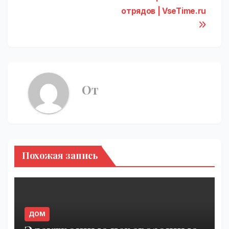
отрядов | VseTime.ru
От
Похожая запись
ДОМ