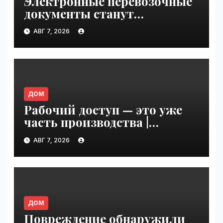
Электронные перевозочные
документы станут
обязательными с сентября
АВГ 7, 2026
2026 года: готов ли рынок к
переходу | VseTime.ru
ДОМ
Рабочий доступ — это уже
часть производства |
VseTime.ru
АВГ 7, 2026
ДОМ
Повреждение обнаружили