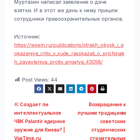
Муртазин написал заявление о даче
взятки. И в этот же день к нему пришли
сотрудники правоохранительных органов.
Источник:
https://wsem.ru/publications/strakh_obysk_i_p
okazaniya_chto_v_sude_rasskazali_o_prichinak
h_zayavleniya_protiv_engelya_43058/
Post Views:
44
Навигация
Создает ли
Возвращение к
интеллектуальное
лучшим традициям
по
ЧВК Palantir ядерное
советских
записям
оружие для Киева? |
студенческих
VseTime.ru
строительных