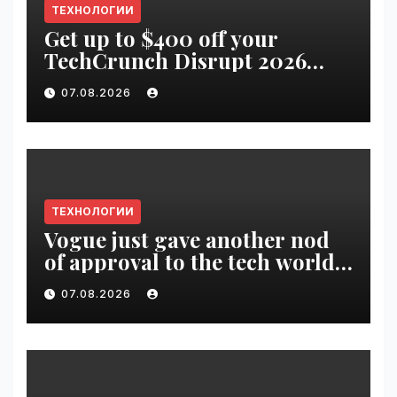
ТЕХНОЛОГИИ
Get up to $400 off your
TechCrunch Disrupt 2026
pass until tomorrow |
07.08.2026
VseTime.ru
ТЕХНОЛОГИИ
Vogue just gave another nod
of approval to the tech world |
VseTime.ru
07.08.2026