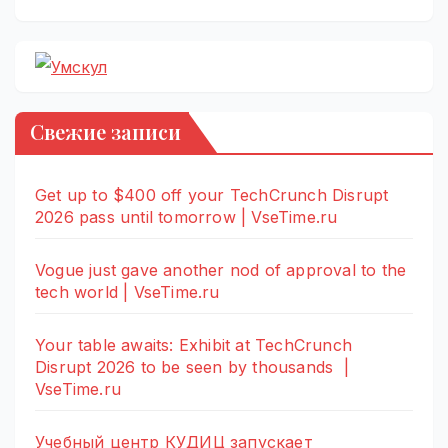
Свежие записи
Get up to $400 off your TechCrunch Disrupt
2026 pass until tomorrow | VseTime.ru
Vogue just gave another nod of approval to the
tech world | VseTime.ru
Your table awaits: Exhibit at TechCrunch
Disrupt 2026 to be seen by thousands |
VseTime.ru
Учебный центр КУДИЦ запускает