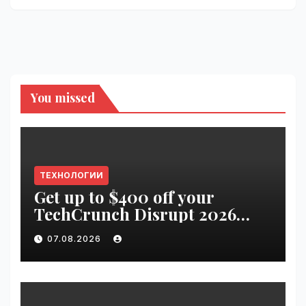
You missed
ТЕХНОЛОГИИ
Get up to $400 off your
TechCrunch Disrupt 2026
pass until tomorrow |
07.08.2026
VseTime.ru