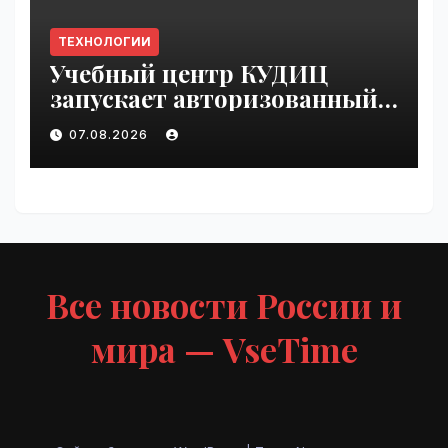
ТЕХНОЛОГИИ
Учебный центр КУДИЦ
запускает авторизованный
курс по
07.08.2026
администрированию Mind
Migrate#guest | VseTime.ru
Все новости России и
мира — VseTime