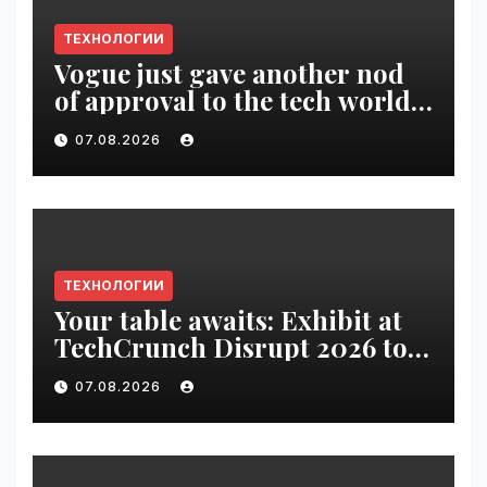
ТЕХНОЛОГИИ
Vogue just gave another nod
of approval to the tech world |
VseTime.ru
07.08.2026
ТЕХНОЛОГИИ
Your table awaits: Exhibit at
TechCrunch Disrupt 2026 to
be seen by thousands |
07.08.2026
VseTime.ru