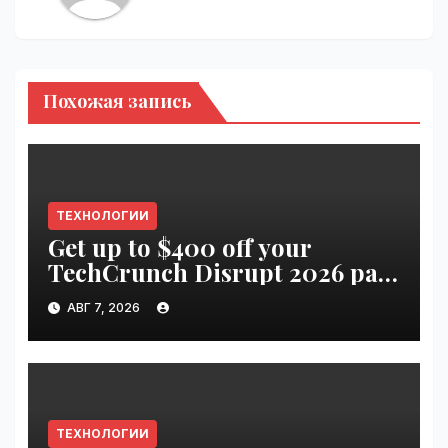
Похожая запись
ТЕХНОЛОГИИ
Get up to $400 off your
TechCrunch Disrupt 2026 pass
until tomorrow | VseTime.ru
АВГ 7, 2026
ТЕХНОЛОГИИ