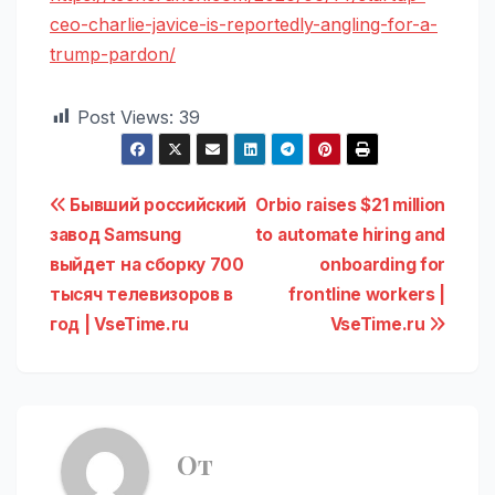
ceo-charlie-javice-is-reportedly-angling-for-a-
trump-pardon/
Post Views:
39
Навигация
Бывший российский
Orbio raises $21 million
завод Samsung
to automate hiring and
по
выйдет на сборку 700
onboarding for
записям
тысяч телевизоров в
frontline workers |
год | VseTime.ru
VseTime.ru
От