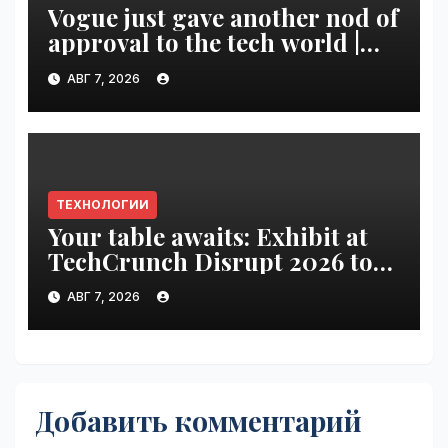
Vogue just gave another nod of
approval to the tech world |
VseTime.ru
АВГ 7, 2026
ТЕХНОЛОГИИ
Your table awaits: Exhibit at
TechCrunch Disrupt 2026 to
be seen by thousands |
АВГ 7, 2026
VseTime.ru
Добавить комментарий