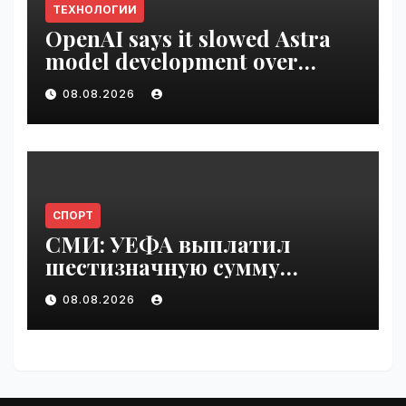
ТЕХНОЛОГИИ
OpenAI says it slowed Astra
model development over
security concerns | VseTime.ru
08.08.2026
СПОРТ
СМИ: УЕФА выплатил
шестизначную сумму
любовнице Инфантино |
08.08.2026
VseTime.ru