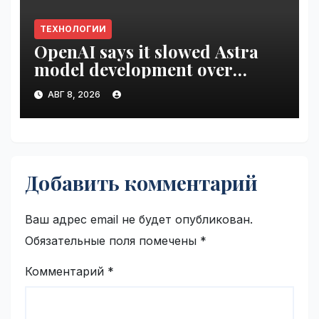
ТЕХНОЛОГИИ
OpenAI says it slowed Astra
model development over
security concerns | VseTime.ru
АВГ 8, 2026
Добавить комментарий
Ваш адрес email не будет опубликован.
Обязательные поля помечены
*
Комментарий
*