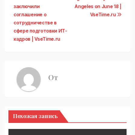
записям
заключили
Angeles on June 18 |
соглашение о
VseTime.ru
сотрудничестве в
сфере подготовки ИТ-
кадров | VseTime.ru
От
Похожая запись