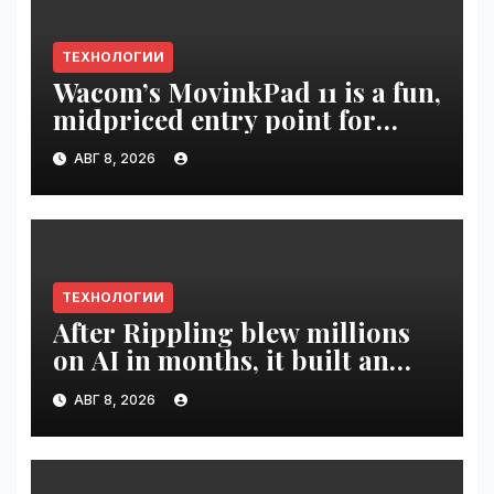
ТЕХНОЛОГИИ
Wacom’s MovinkPad 11 is a fun,
midpriced entry point for
digital artists | VseTime.ru
АВГ 8, 2026
ТЕХНОЛОГИИ
After Rippling blew millions
on AI in months, it built an
employee ROI tool |
АВГ 8, 2026
VseTime.ru