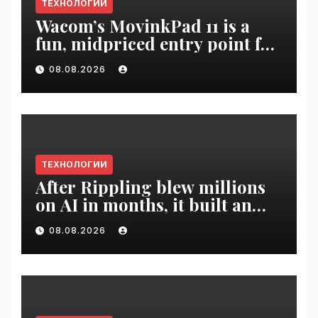
ТЕХНОЛОГИИ
Wacom’s MovinkPad 11 is a
fun, midpriced entry point for
digital artists | VseTime.ru
08.08.2026
ТЕХНОЛОГИИ
After Rippling blew millions
on AI in months, it built an
employee ROI tool |
08.08.2026
VseTime.ru