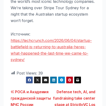
the world’s most iconic technology companies.
We’re taking over Stripe Tour Sydney for a
night that the Australian startup ecosystem
won’t forget.
Источник:
https://techcrunch.com/2026/06/04/startup-
battlefield-is-returning-to-australia-heres-
what-happened-the-last-time-we-came-to-
sydney/
Post Views:
39
Навигация
РОСА и Академия
Defense tech, AI, and
гражданской защиты
fundraising take center
по
МЧС России
stage at StrictlyVC Los