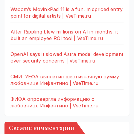
Wacom’s MovinkPad 11 is a fun, midpriced entry
point for digital artists | VseTime.ru
After Rippling blew millions on AI in months, it
built an employee ROI tool | VseTime.ru
OpenAI says it slowed Astra model development
over security concerns | VseTime.ru
СМИ: УЕФА выплатил шестизначную сумму
любовнице Инфантино | VseTime.ru
ФИФА опровергла информацию о
любовнице Инфантино | VseTime.ru
Свежие комментарии