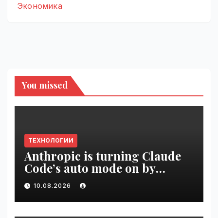
Экономика
You missed
ТЕХНОЛОГИИ
Anthropic is turning Claude
Code’s auto mode on by
default | VseTime.ru
10.08.2026