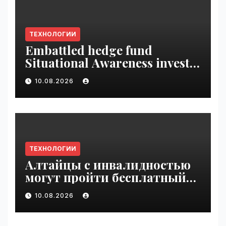
ТЕХНОЛОГИИ
Embattled hedge fund
Situational Awareness invests
$400M in chip startup Source
10.08.2026
Foundry | VseTime.ru
ТЕХНОЛОГИИ
Алтайцы с инвалидностью
могут пройти бесплатный
обучающий курс по ИИ |
10.08.2026
VseTime.ru