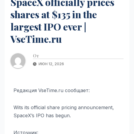
SpaceX officially prices
shares at $135 in the
largest IPO ever |
VseTime.ru
От
ИЮН 12, 2026
Редакция VseTime.ru сообщает:
Wits its official share pricing announcement,
SpaceX’s IPO has begun.
Источник: