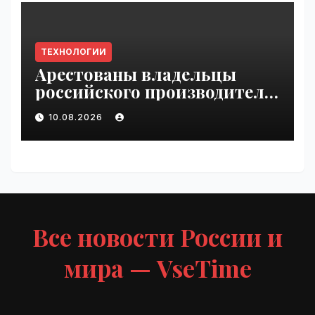
ТЕХНОЛОГИИ
Арестованы владельцы
российского производителя
БПЛА | VseTime.ru
10.08.2026
Все новости России и
мира — VseTime