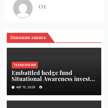
От
Похожая запись
ТЕХНОЛОГИИ
Embattled hedge fund
Situational Awareness invests
$400M in chip startup Source
АВГ 10, 2026
Foundry | VseTime.ru