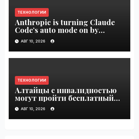
ТЕХНОЛОГИИ
Anthropic is turning Claude
Code’s auto mode on by
default | VseTime.ru
АВГ 10, 2026
ТЕХНОЛОГИИ
Алтайцы с инвалидностью
могут пройти бесплатный
обучающий курс по ИИ |
АВГ 10, 2026
VseTime.ru