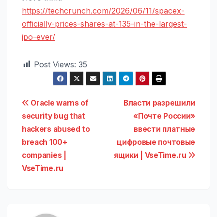
https://techcrunch.com/2026/06/11/spacex-
officially-prices-shares-at-135-in-the-largest-
ipo-ever/
Post Views:
35
Навигация
Oracle warns of
Власти разрешили
security bug that
«Почте России»
по
hackers abused to
ввести платные
записям
breach 100+
цифровые почтовые
companies |
ящики | VseTime.ru
VseTime.ru