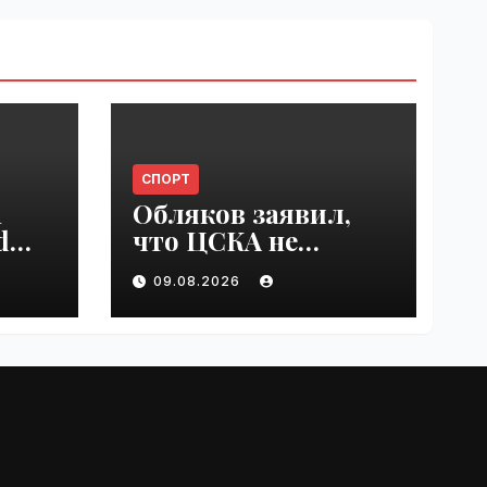
СПОРТ
n
Обляков заявил,
d
что ЦСКА не
est
хватает Акинфеева
09.08.2026
 in
| VseTime.ru
e.ru