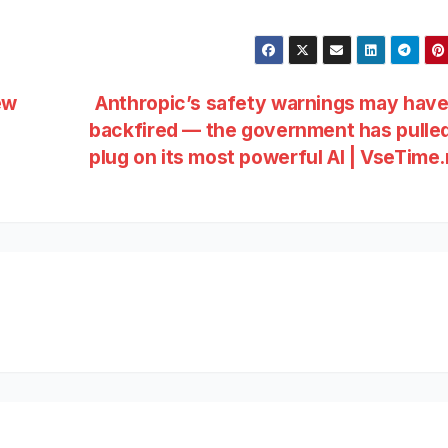
ew
Anthropic’s safety warnings may have
backfired — the government has pulle
plug on its most powerful AI | VseTime