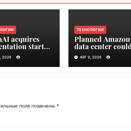
ОЛОГИИ
ТЕХНОЛОГИИ
AI acquires
Planned Amazon
entation startup
data center coul
Slide |
become the bigg
, 2026
АВГ 9, 2026
ime.ru
climate polluter 
the U.S. | VseTim
тельные поля помечены
*