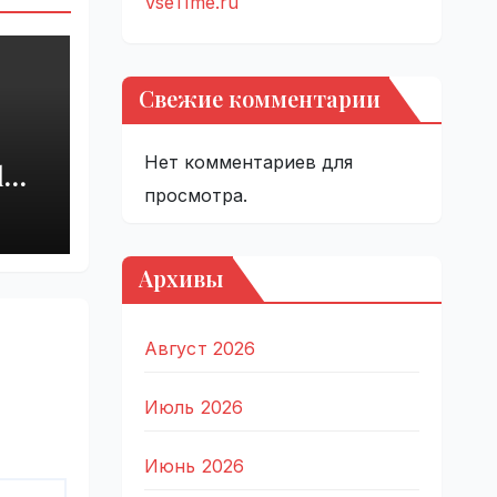
VseTime.ru
Свежие комментарии
Нет комментариев для
d
просмотра.
est
in
e.ru
Архивы
Август 2026
Июль 2026
Июнь 2026