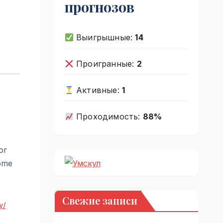
прогнозов
Выигрышные:
14
Проигранные:
2
Активные:
1
Проходимость:
88%
or
some
Свежие записи
w/