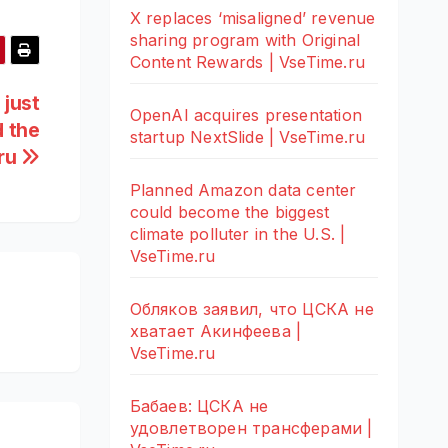
X replaces ‘misaligned’ revenue
sharing program with Original
Content Rewards | VseTime.ru
 just
OpenAI acquires presentation
d the
startup NextSlide | VseTime.ru
.ru
Planned Amazon data center
could become the biggest
climate polluter in the U.S. |
VseTime.ru
Обляков заявил, что ЦСКА не
хватает Акинфеева |
VseTime.ru
Бабаев: ЦСКА не
удовлетворен трансферами |