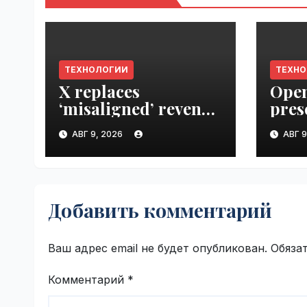
ТЕХНОЛОГИИ
ТЕХН
X replaces
Open
‘misaligned’ revenue
pres
sharing program
Next
АВГ 9, 2026
АВГ 9
with Original
VseT
Content Rewards |
VseTime.ru
Добавить комментарий
Ваш адрес email не будет опубликован.
Обяза
Комментарий
*