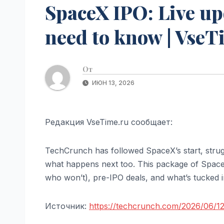
SpaceX IPO: Live up
need to know | VseT
От
ИЮН 13, 2026
Редакция VseTime.ru сообщает:
TechCrunch has followed SpaceX’s start, strug
what happens next too. This package of Spac
who won’t), pre-IPO deals, and what’s tucked in
Источник:
https://techcrunch.com/2026/06/1