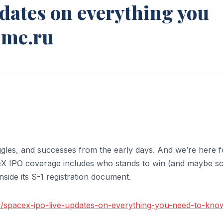
dates on everything you
ime.ru
gles, and successes from the early days. And we’re here f
eX IPO coverage includes who stands to win (and maybe 
side its S-1 registration document.
2/spacex-ipo-live-updates-on-everything-you-need-to-kno