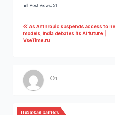
Post Views:
31
Навигация
As Anthropic suspends access to n
models, India debates its AI future |
по
VseTime.ru
записям
От
Похожая запись