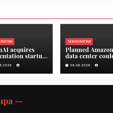
ОЛОГИИ
ТЕХНОЛОГИИ
AI acquires
Planned Amazo
entation startup
data center coul
Slide |
become the bigg
08.2026
09.08.2026
ime.ru
climate polluter
the U.S. | VseTim
ира —