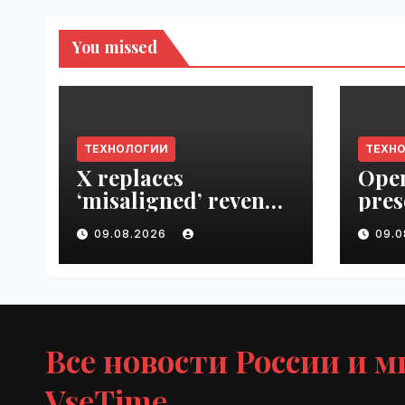
You missed
ТЕХНОЛОГИИ
ТЕХН
X replaces
Open
‘misaligned’ revenue
pres
sharing program
Next
09.08.2026
09.
with Original
VseT
Content Rewards |
VseTime.ru
Все новости России и м
VseTime