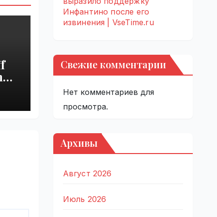
выразило поддержку
Инфантино после его
извинения | VseTime.ru
f
Свежие комментарии
h
s
Нет комментариев для
просмотра.
Архивы
Август 2026
Июль 2026