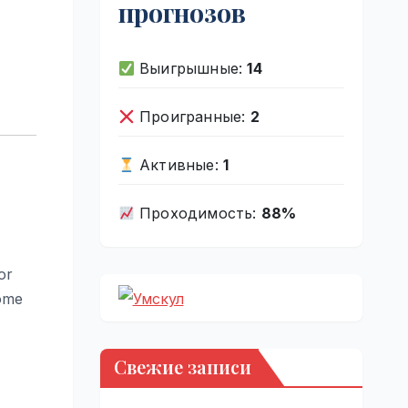
прогнозов
Выигрышные:
14
Проигранные:
2
Активные:
1
Проходимость:
88%
or
some
Свежие записи