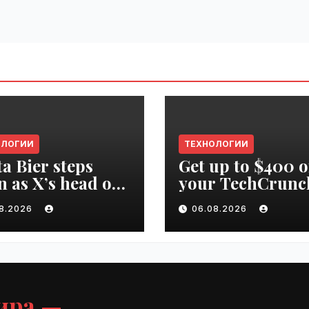
ОЛОГИИ
ТЕХНОЛОГИИ
ta Bier steps
Get up to $400 o
 as X’s head of
your TechCrunc
uct | VseTime.ru
Disrupt 2026 pa
08.2026
06.08.2026
until Friday |
VseTime.ru
ира —