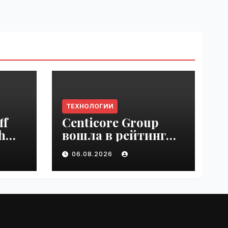
ТЕХНОЛОГИИ
ff
Centicore Group
h
вошла в рейтинг
ss
«CNews500:
06.08.2026
Крупнейшие ИТ-
компании России» |
VseTime.ru