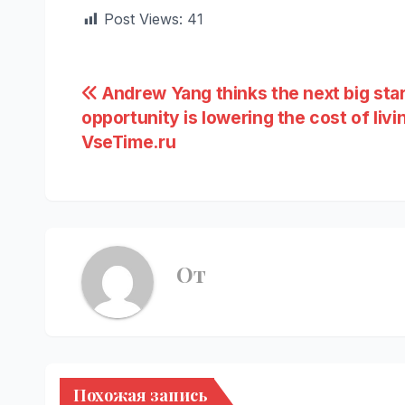
Post Views:
41
Навигация
Andrew Yang thinks the next big sta
opportunity is lowering the cost of livin
по
VseTime.ru
записям
От
Похожая запись