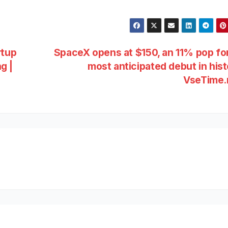
rtup
SpaceX opens at $150, an 11% pop fo
g |
most anticipated debut in hist
VseTime.