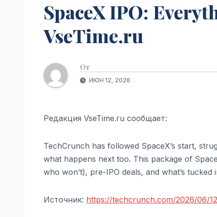
SpaceX IPO: Everyth
VseTime.ru
От
ИЮН 12, 2026
Редакция VseTime.ru сообщает:
TechCrunch has followed SpaceX’s start, strug
what happens next too. This package of Spac
who won’t), pre-IPO deals, and what’s tucked in
Источник:
https://techcrunch.com/2026/06/1