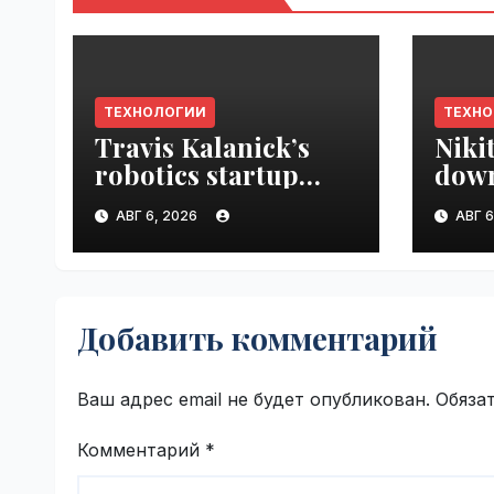
ТЕХНОЛОГИИ
ТЕХН
Travis Kalanick’s
Niki
robotics startup
down
Atoms taps former
prod
АВГ 6, 2026
АВГ 6
Uber finance chief as
VseT
CFO | VseTime.ru
Добавить комментарий
Ваш адрес email не будет опубликован.
Обяза
Комментарий
*