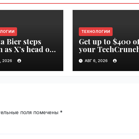
ОЛОГИИ
ТЕХНОЛОГИИ
ta Bier steps
Get up to $400 of
 as X’s head of
your TechCrunc
uct |
Disrupt 2026 pas
, 2026
АВГ 6, 2026
ime.ru
until Friday |
VseTime.ru
тельные поля помечены
*