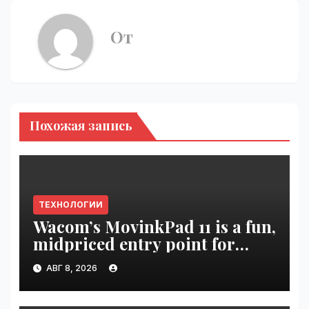
От
Похожая запись
ТЕХНОЛОГИИ
Wacom’s MovinkPad 11 is a fun,
midpriced entry point for
digital artists | VseTime.ru
АВГ 8, 2026