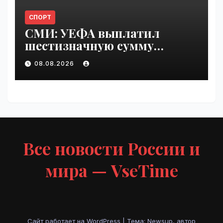
СПОРТ
СМИ: УЕФА выплатил
шестизначную сумму
любовнице Инфантино |
08.08.2026
VseTime.ru
Все новости России и
мира — VseTime
Сайт работает на WordPress
|
Тема: Newsup, автор