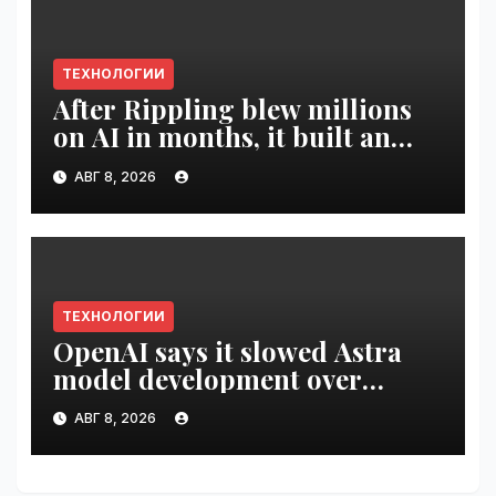
ТЕХНОЛОГИИ
After Rippling blew millions
on AI in months, it built an
employee ROI tool |
АВГ 8, 2026
VseTime.ru
ТЕХНОЛОГИИ
OpenAI says it slowed Astra
model development over
security concerns | VseTime.ru
АВГ 8, 2026