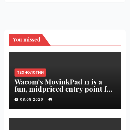
You missed
ТЕХНОЛОГИИ
Wacom’s MovinkPad 11 is a
fun, midpriced entry point for
digital artists | VseTime.ru
08.08.2026