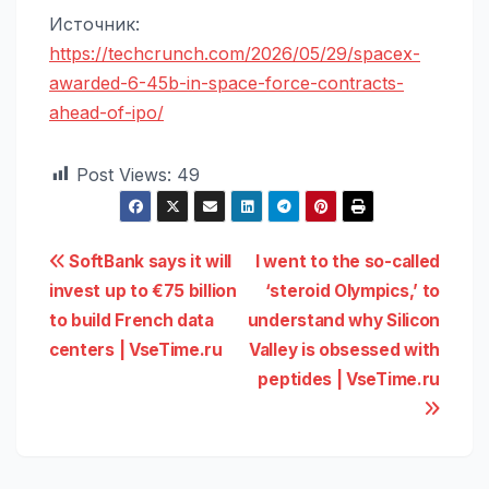
Источник:
https://techcrunch.com/2026/05/29/spacex-
awarded-6-45b-in-space-force-contracts-
ahead-of-ipo/
Post Views:
49
Навигация
SoftBank says it will
I went to the so-called
invest up to €75 billion
‘steroid Olympics,’ to
по
to build French data
understand why Silicon
записям
centers | VseTime.ru
Valley is obsessed with
peptides | VseTime.ru