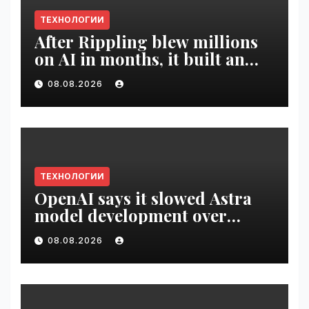
ТЕХНОЛОГИИ
After Rippling blew millions
on AI in months, it built an
employee ROI tool |
08.08.2026
VseTime.ru
ТЕХНОЛОГИИ
OpenAI says it slowed Astra
model development over
security concerns | VseTime.ru
08.08.2026