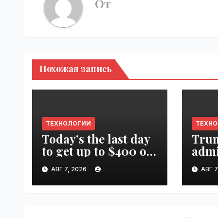
От
Похожая запись
ТЕХНОЛОГИИ
ТЕХН
Today’s the last day
Tru
to get up to $400 off
admi
your TechCrunch
spen
АВГ 7, 2026
АВГ 7
Disrupt 2026 ticket |
canc
VseTime.ru
farm