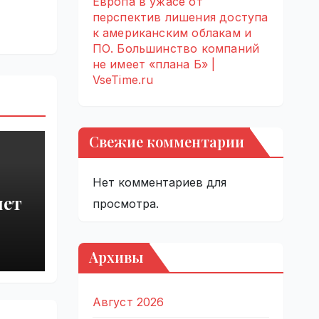
Европа в ужасе от
перспектив лишения доступа
к американским облакам и
ПО. Большинство компаний
не имеет «плана Б» |
VseTime.ru
Свежие комментарии
Нет комментариев для
яет
просмотра.
от
Архивы
ries
Август 2026