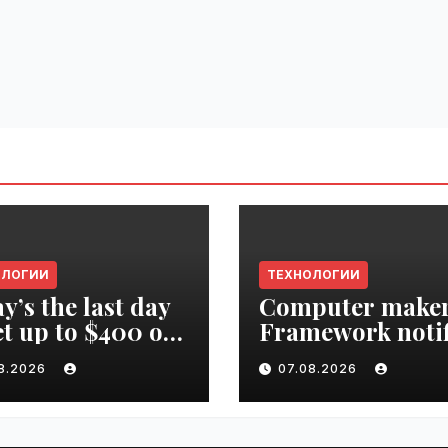
ОЛОГИИ
ТЕХНОЛОГИИ
y’s the last day
Computer make
et up to $400 off
Framework notif
r TechCrunch
‘all customers’ o
08.2026
07.08.2026
upt 2026 ticket |
data breach |
ime.ru
VseTime.ru