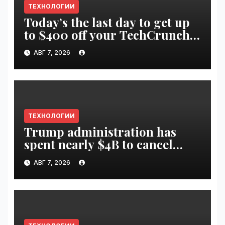
ТЕХНОЛОГИИ
Today’s the last day to get up
to $400 off your TechCrunch
Disrupt 2026 ticket |
АВГ 7, 2026
VseTime.ru
ТЕХНОЛОГИИ
Trump administration has
spent nearly $4B to cancel
offshore wind farms |
АВГ 7, 2026
VseTime.ru