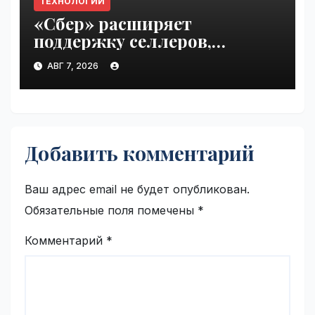
ТЕХНОЛОГИИ
«Сбер» расширяет
поддержку селлеров,
пострадавших от
АВГ 7, 2026
инцидентов на складах
Wildberries | VseTime.ru
Добавить комментарий
Ваш адрес email не будет опубликован.
Обязательные поля помечены
*
Комментарий
*