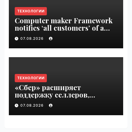
ТЕХНОЛОГИИ
Computer maker Framework
notifies ‘all customers’ of a
data breach | VseTime.ru
07.08.2026
ТЕХНОЛОГИИ
«Сбер» расширяет
поддержку селлеров,
пострадавших от
07.08.2026
инцидентов на складах
Wildberries | VseTime.ru