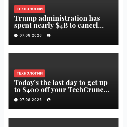
ТЕХНОЛОГИИ
Trump administration has
spent nearly $4B to cancel
offshore wind farms |
07.08.2026
VseTime.ru
ТЕХНОЛОГИИ
Today’s the last day to get up
to $400 off your TechCrunch
Disrupt 2026 ticket |
07.08.2026
VseTime.ru