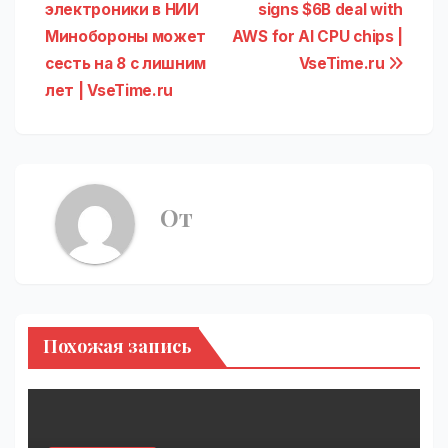
по
электроники в НИИ
signs $6B deal with
записям
Минобороны может
AWS for AI CPU chips |
сесть на 8 с лишним
VseTime.ru
лет | VseTime.ru
От
Похожая запись