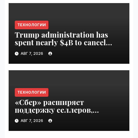
ТЕХНОЛОГИИ
Trump administration has
spent nearly $4B to cancel
offshore wind farms |
АВГ 7, 2026
VseTime.ru
ТЕХНОЛОГИИ
«Сбер» расширяет
поддержку селлеров,
пострадавших от
АВГ 7, 2026
инцидентов на складах
Wildberries | VseTime.ru