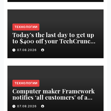
ТЕХНОЛОГИИ
Today’s the last day to get up
to $400 off your TechCrunch
Disrupt 2026 ticket |
07.08.2026
VseTime.ru
ТЕХНОЛОГИИ
Computer maker Framework
notifies ‘all customers’ of a
data breach | VseTime.ru
07.08.2026