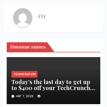
От
Похожая запись
ТЕХНОЛОГИИ
Today’s the last day to get up
to $400 off your TechCrunch
Disrupt 2026 ticket |
АВГ 7, 2026
VseTime.ru