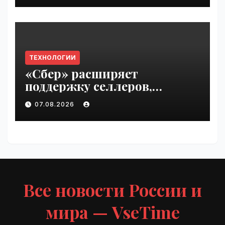
ТЕХНОЛОГИИ
«Сбер» расширяет
поддержку селлеров,
пострадавших от
07.08.2026
инцидентов на складах
Wildberries | VseTime.ru
Все новости России и
мира — VseTime