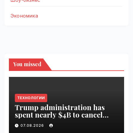
Экономика
You missed
ТЕХНОЛОГИИ
Trump administration has
spent nearly $4B to cancel
offshore wind farms |
07.08.2026
VseTime.ru