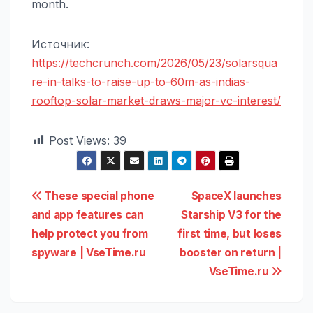
month.
Источник:
https://techcrunch.com/2026/05/23/solarsqua
re-in-talks-to-raise-up-to-60m-as-indias-
rooftop-solar-market-draws-major-vc-interest/
Post Views:
39
Навигация
These special phone
SpaceX launches
and app features can
Starship V3 for the
по
help protect you from
first time, but loses
записям
spyware | VseTime.ru
booster on return |
VseTime.ru